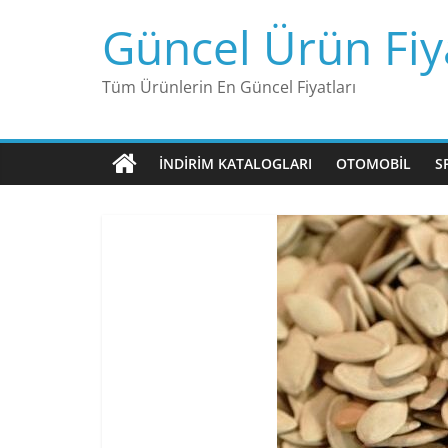
Skip
Güncel Ürün Fiya
to
content
Tüm Ürünlerin En Güncel Fiyatları
İNDIRIM KATALOGLARI
OTOMOBIL
S