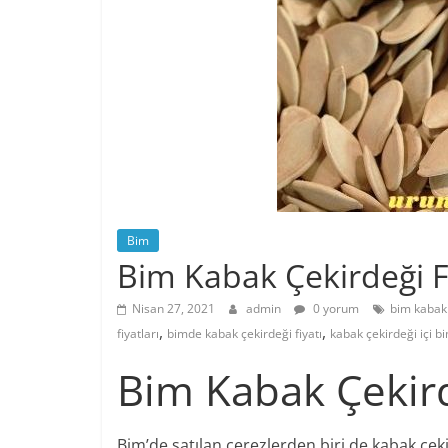
Bim
Bim Kabak Çekirdeği F
Nisan 27, 2021
admin
0 yorum
bim kabak 
,
,
fiyatları
bimde kabak çekirdeği fiyatı
kabak çekirdeği içi b
Bim Kabak Çekird
Bim’de satılan çerezlerden biri de kabak çe