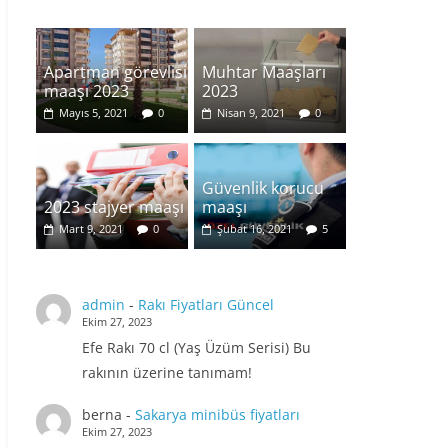
Apartman görevlisi
Muhtar Maaşları
maaşı 2023
2023
Mayıs 5, 2021
0
Nisan 9, 2021
0
Güvenlik korucu
2023 stajyer maaşı
maaşı
Mart 9, 2021
0
Şubat 16, 2021
5
admin
-
Rakı Fiyatları Güncel
Ekim 27, 2023
Efe Rakı 70 cl (Yaş Üzüm Serisi) Bu
rakının üzerine tanımam!
berna
-
Sakarya minibüs fiyatları
Ekim 27, 2023