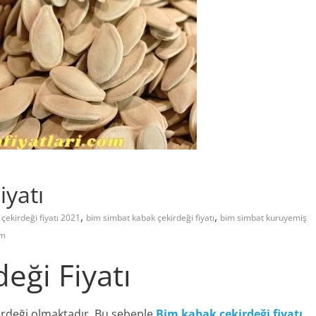
iyatı
,
,
çekirdeği fiyatı 2021
bim simbat kabak çekirdeği fiyatı
bim simbat kuruyemiş
im
eği Fiyatı
kirdeği olmaktadır. Bu sebeple
Bim kabak çekirdeği fiyatı