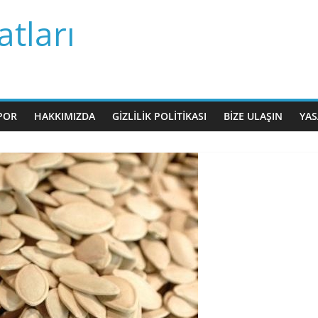
tları
POR
HAKKIMIZDA
GIZLILIK POLITIKASI
BIZE ULAŞIN
YAS