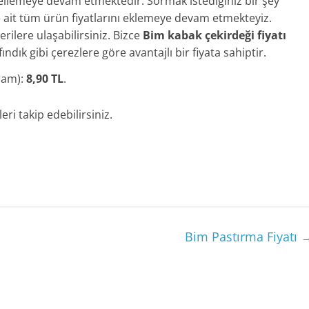
ncellemeye devam etmektedir. Sormak istediğiniz bir şey
e ait tüm ürün fiyatlarını eklemeye devam etmekteyiz.
rilere ulaşabilirsiniz. Bizce
Bim kabak çekirdeği fiyatı
ndık gibi çerezlere göre avantajlı bir fiyata sahiptir.
ram):
8,90 TL
.
eri takip edebilirsiniz.
Bim Pastırma Fiyatı