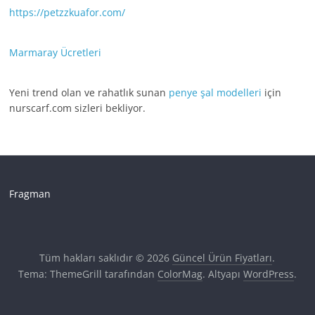
https://petzzkuafor.com/
Marmaray Ücretleri
Yeni trend olan ve rahatlık sunan
penye şal modelleri
için
nurscarf.com sizleri bekliyor.
Fragman
Tüm hakları saklıdır © 2026
Güncel Ürün Fiyatları
.
Tema: ThemeGrill tarafından
ColorMag
. Altyapı
WordPress
.