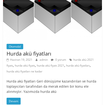
Otomobil
Hurda akü fiyatları
Haziran 19, 2021
admin
0 yorum
hurda akü 2021
,
,
,
,
fiyatı
hurda akü fiyatı
hurda akü fiyatı 2021
hurda akü fiyatları
hurda akü fiyatları ne kadar
Hurda akü fiyatları Geri dönüşüme kazandırılan ve hurda
toplayıcıları tarafından da merak edilen bir konu ele
alınmıştır. Yazımızda hurda akü
Devam