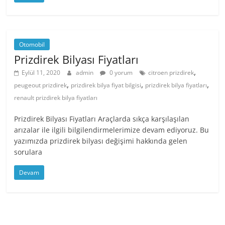
Otomobil
Prizdirek Bilyası Fiyatları
,
Eylül 11, 2020
admin
0 yorum
citroen prizdirek
,
,
,
peugeout prizdirek
prizdirek bilya fiyat bilgisi
prizdirek bilya fiyatları
renault prizdirek bilya fiyatları
Prizdirek Bilyası Fiyatları Araçlarda sıkça karşılaşılan
arızalar ile ilgili bilgilendirmelerimize devam ediyoruz. Bu
yazımızda prizdirek bilyası değişimi hakkında gelen
sorulara
Devam