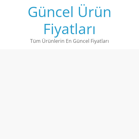
Skip
Güncel Ürün
to
content
Fiyatları
Tüm Ürünlerin En Güncel Fiyatları