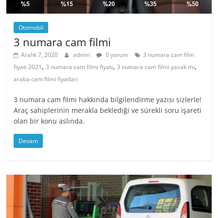
Otomobil
3 numara cam filmi
Aralık 7, 2020
admin
0 yorum
3 numara cam film
,
,
,
fiyatı 2021
3 numara cam filmi fiyatı
3 numara cam filmi yasak mı
araba cam filmi fiyatları
3 numara cam filmi hakkında bilgilendirme yazısı sizlerle!
Araç sahiplerinin merakla beklediği ve sürekli soru işareti
olan bir konu aslında.
Devam