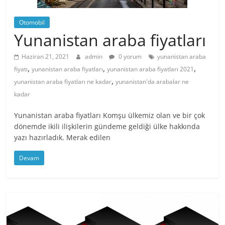
Otomobil
Yunanistan araba fiyatları
Haziran 21, 2021
admin
0 yorum
yunanistan araba
,
,
,
fiyatı
yunanistan araba fiyatları
yunanistan araba fiyatları 2021
,
yunanistan araba fiyatları ne kadar
yunanistan'da arabalar ne
kadar
Yunanistan araba fiyatları Komşu ülkemiz olan ve bir çok
dönemde ikili ilişkilerin gündeme geldiği ülke hakkında
yazı hazırladık. Merak edilen
Devam