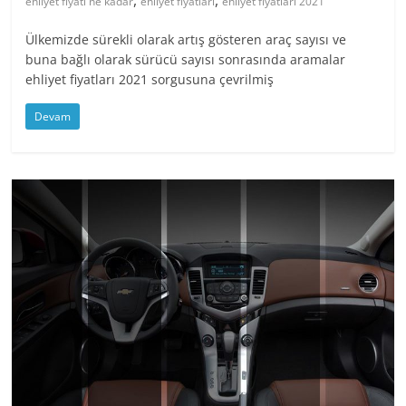
ehliyet fiyatı ne kadar
ehliyet fiyatları
ehliyet fiyatları 2021
Ülkemizde sürekli olarak artış gösteren araç sayısı ve
buna bağlı olarak sürücü sayısı sonrasında aramalar
ehliyet fiyatları 2021 sorgusuna çevrilmiş
Devam