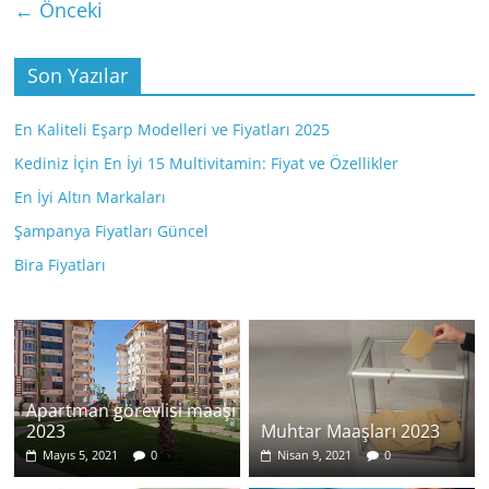
← Önceki
Son Yazılar
En Kaliteli Eşarp Modelleri ve Fiyatları 2025
Kediniz İçin En İyi 15 Multivitamin: Fiyat ve Özellikler
En İyi Altın Markaları
Şampanya Fiyatları Güncel
Bira Fiyatları
Apartman görevlisi maaşı
2023
Muhtar Maaşları 2023
Mayıs 5, 2021
0
Nisan 9, 2021
0