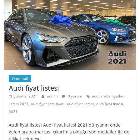
Otomobil
Audi fiyat listesi
Şubat 2, 2021
admin
0 yorum
audi araba fiyatları
,
,
,
listesi 2021
audi fiyat liste fiyatı
audi fiyat listesi
audi fiyat listesi
2021
Audi fiyat listesi Audi fiyat listesi 2021 dünyanın önde
gelen araba markası çıkartmış olduğu son modeller ile de
dikkat çekmeye