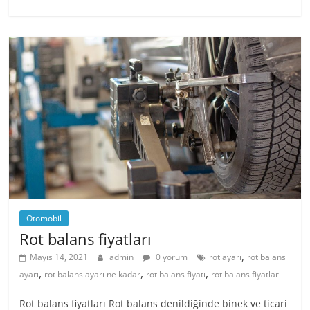
Otomobil
Rot balans fiyatları
,
Mayıs 14, 2021
admin
0 yorum
rot ayarı
rot balans
,
,
,
ayarı
rot balans ayarı ne kadar
rot balans fiyatı
rot balans fiyatları
Rot balans fiyatları Rot balans denildiğinde binek ve ticari