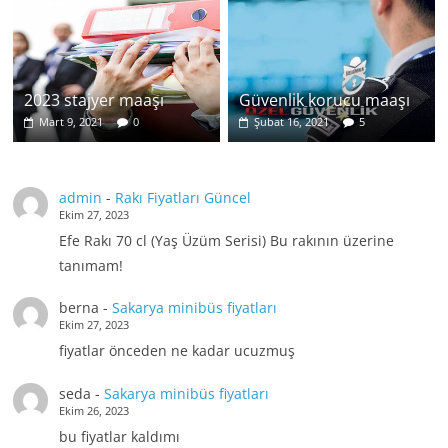
2023 stajyer maaşı
Güvenlik korucu maaşı
Mart 9, 2021
0
Şubat 16, 2021
5
admin
-
Rakı Fiyatları Güncel
Ekim 27, 2023
Efe Rakı 70 cl (Yaş Üzüm Serisi) Bu rakının üzerine
tanımam!
berna
-
Sakarya minibüs fiyatları
Ekim 27, 2023
fiyatlar önceden ne kadar ucuzmuş
seda
-
Sakarya minibüs fiyatları
Ekim 26, 2023
bu fiyatlar kaldımı