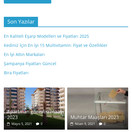
Son Yazılar
En Kaliteli Eşarp Modelleri ve Fiyatları 2025
Kediniz İçin En İyi 15 Multivitamin: Fiyat ve Özellikler
En İyi Altın Markaları
Şampanya Fiyatları Güncel
Bira Fiyatları
Apartman görevlisi maaşı
2023
Muhtar Maaşları 2023
Mayıs 5, 2021
0
Nisan 9, 2021
0