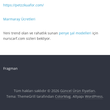
https://petzzkuafor.com/
Marmaray Ücretleri
Yeni trend olan ve rahatlık sunan
penye şal modelleri
için
nurscarf.com sizleri bekliyor.
Fragman
Tüm hakları saklıdır © 2026
Güncel Ürün Fiyatları
.
Tema: ThemeGrill tarafından
ColorMag
. Altyapı
WordPress
.