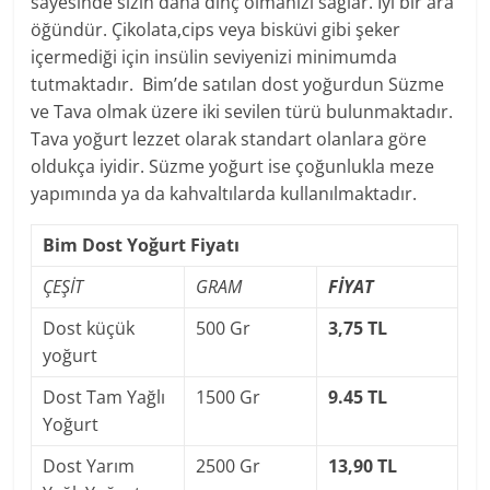
sayesinde sizin daha dinç olmanızı sağlar. İyi bir ara
öğündür. Çikolata,cips veya bisküvi gibi şeker
içermediği için insülin seviyenizi minimumda
tutmaktadır. Bim’de satılan dost yoğurdun Süzme
ve Tava olmak üzere iki sevilen türü bulunmaktadır.
Tava yoğurt lezzet olarak standart olanlara göre
oldukça iyidir. Süzme yoğurt ise çoğunlukla meze
yapımında ya da kahvaltılarda kullanılmaktadır.
Bim Dost Yoğurt Fiyatı
ÇEŞİT
GRAM
FİYAT
Dost küçük
500 Gr
3,75 TL
yoğurt
Dost Tam Yağlı
1500 Gr
9.45 TL
Yoğurt
Dost Yarım
2500 Gr
13,90 TL