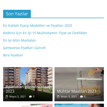
Son Yazılar
En Kaliteli Eşarp Modelleri ve Fiyatları 2025
Kediniz İçin En İyi 15 Multivitamin: Fiyat ve Özellikler
En İyi Altın Markaları
Şampanya Fiyatları Güncel
Bira Fiyatları
Apartman görevlisi maaşı
2023
Muhtar Maaşları 2023
Mayıs 5, 2021
0
Nisan 9, 2021
0