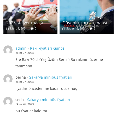
2023 stajyer maaşı
Güvenlik korucu maaşı
Mart 9, 2021
0
Şubat 16, 2021
5
admin
-
Rakı Fiyatları Güncel
Ekim 27, 2023
Efe Rakı 70 cl (Yaş Üzüm Serisi) Bu rakının üzerine
tanımam!
berna
-
Sakarya minibüs fiyatları
Ekim 27, 2023
fiyatlar önceden ne kadar ucuzmuş
seda
-
Sakarya minibüs fiyatları
Ekim 26, 2023
bu fiyatlar kaldımı