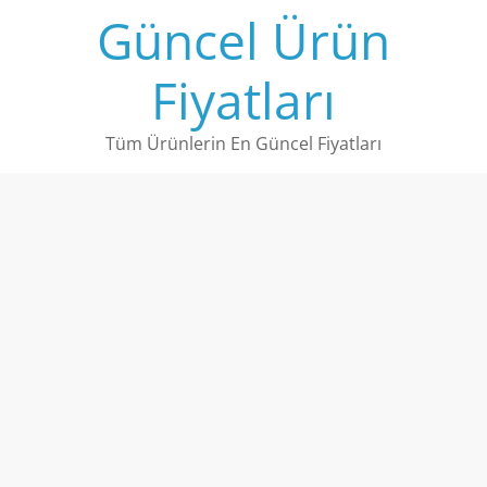
Skip
Güncel Ürün
to
content
Fiyatları
Tüm Ürünlerin En Güncel Fiyatları