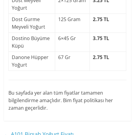
Dost Meyveli
2×125 Gram
3.25 TL
Yoğurt
Dost Gurme
125 Gram
2.75 TL
Meyveli Yoğurt
Dostino Büyüme
6×45 Gr
3.75 TL
Küpü
Danone Hüpper
67 Gr
2.75 TL
Yoğurt
Bu sayfada yer alan tüm fiyatlar tamamen
bilgilendirme amaçlıdır. Bim fiyat politikası her
zaman geçerlidir.
←
A101 Birşah Yoğurt Fiyatı