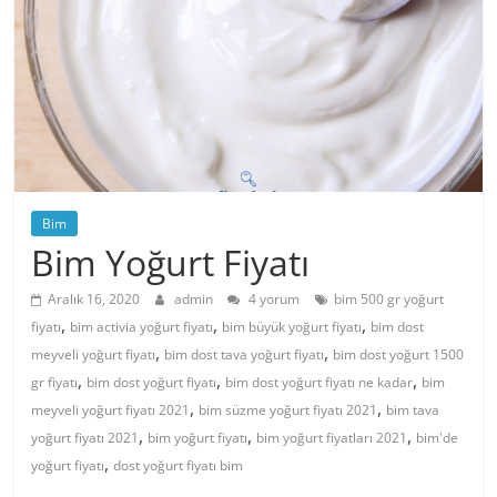
Bim
Bim Yoğurt Fiyatı
Aralık 16, 2020
admin
4 yorum
bim 500 gr yoğurt
,
,
,
fiyatı
bim activia yoğurt fiyatı
bim büyük yoğurt fiyatı
bim dost
,
,
meyveli yoğurt fiyatı
bim dost tava yoğurt fiyatı
bim dost yoğurt 1500
,
,
,
gr fiyatı
bim dost yoğurt fiyatı
bim dost yoğurt fiyatı ne kadar
bim
,
,
meyveli yoğurt fiyatı 2021
bim süzme yoğurt fiyatı 2021
bim tava
,
,
,
yoğurt fiyatı 2021
bim yoğurt fiyatı
bim yoğurt fiyatları 2021
bim'de
,
yoğurt fiyatı
dost yoğurt fiyatı bim