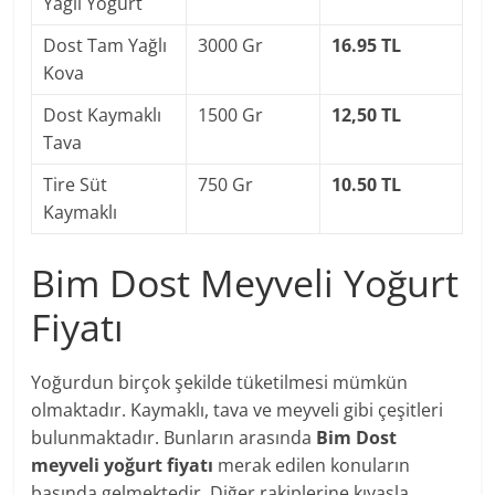
Yağlı Yoğurt
Dost Tam Yağlı
3000 Gr
16.95 TL
Kova
Dost Kaymaklı
1500 Gr
12,50 TL
Tava
Tire Süt
750 Gr
10.50 TL
Kaymaklı
Bim Dost Meyveli Yoğurt
Fiyatı
Yoğurdun birçok şekilde tüketilmesi mümkün
olmaktadır. Kaymaklı, tava ve meyveli gibi çeşitleri
bulunmaktadır. Bunların arasında
Bim Dost
meyveli yoğurt fiyatı
merak edilen konuların
başında gelmektedir. Diğer rakiplerine kıyasla