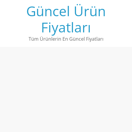
Skip
Güncel Ürün
to
content
Fiyatları
Tüm Ürünlerin En Güncel Fiyatları