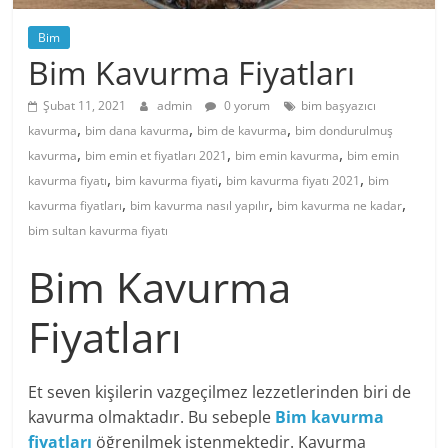
Bim
Bim Kavurma Fiyatları
Şubat 11, 2021
admin
0 yorum
bim başyazıcı
,
,
,
kavurma
bim dana kavurma
bim de kavurma
bim dondurulmuş
,
,
,
kavurma
bim emin et fiyatları 2021
bim emin kavurma
bim emin
,
,
,
kavurma fiyatı
bim kavurma fiyati
bim kavurma fiyatı 2021
bim
,
,
,
kavurma fiyatları
bim kavurma nasıl yapılır
bim kavurma ne kadar
bim sultan kavurma fiyatı
Bim Kavurma
Fiyatları
Et seven kişilerin vazgeçilmez lezzetlerinden biri de
kavurma olmaktadır. Bu sebeple
Bim kavurma
fiyatları
öğrenilmek istenmektedir. Kavurma