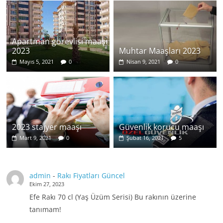
Apartman görevlisi maaşı
2023
Muhtar Maaşları 2023
Mayıs 5, 2021
0
Nisan 9, 2021
0
2023 stajyer maaşı
Güvenlik korucu maaşı
Mart 9, 2021
0
Şubat 16, 2021
5
admin
-
Rakı Fiyatları Güncel
Ekim 27, 2023
Efe Rakı 70 cl (Yaş Üzüm Serisi) Bu rakının üzerine
tanımam!