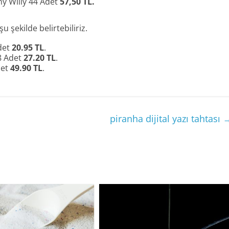
ny Willy 44 Adet
57,50 TL.
 şekilde belirtebiliriz.
det
20.95 TL
.
8 Adet
27.20 TL
.
det
49.90 TL
.
piranha dijital yazı tahtası