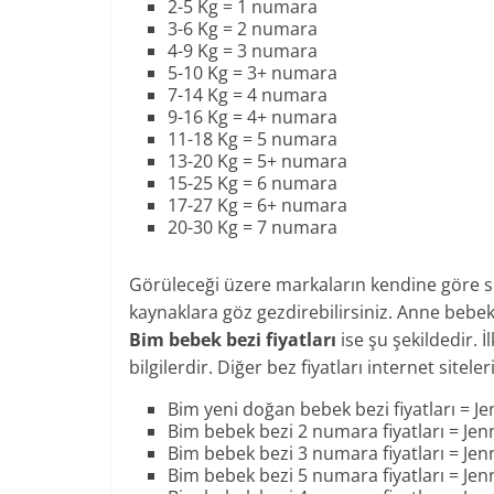
2-5 Kg = 1 numara
3-6 Kg = 2 numara
4-9 Kg = 3 numara
5-10 Kg = 3+ numara
7-14 Kg = 4 numara
9-16 Kg = 4+ numara
11-18 Kg = 5 numara
13-20 Kg = 5+ numara
15-25 Kg = 6 numara
17-27 Kg = 6+ numara
20-30 Kg = 7 numara
Görüleceği üzere markaların kendine göre sis
kaynaklara göz gezdirebilirsiniz. Anne bebe
Bim bebek bezi fiyatları
ise şu şekildedir. İ
bilgilerdir. Diğer bez fiyatları internet sitel
Bim yeni doğan bebek bezi fiyatları = Je
Bim bebek bezi 2 numara fiyatları = Jen
Bim bebek bezi 3 numara fiyatları = Jen
Bim bebek bezi 5 numara fiyatları = Jen