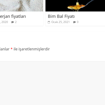
rjan fiyatları
Bim Bal Fiyatı
, 2020
2
Ocak 25, 2021
0
lanlar
*
ile işaretlenmişlerdir