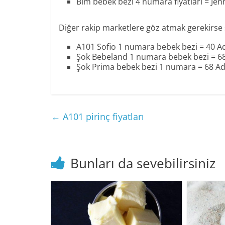
Bim bebek bezi 4 numara fiyatları = Jen
Diğer rakip marketlere göz atmak gerekirse şu
A101 Sofio 1 numara bebek bezi = 40 A
Şok Bebeland 1 numara bebek bezi = 6
Şok Prima bebek bezi 1 numara = 68 A
←
A101 pirinç fiyatları
Bunları da sevebilirsiniz