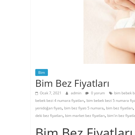
Bim
Bim Bez Fiyatları
Ocak 7, 2021
admin
0 yorum
bim bebek b
,
bebek bezi 4 numara fiyatları
bim bebek bezi 5 numara fiya
,
,
yenidoğan fiyatı
bim bez fiyatı 5 numara
bim bez fiyatları
,
,
deki bez fiyatları
bim market bez fiyatları
bim'in bez fiyatla
Bim Bez Fiyatları