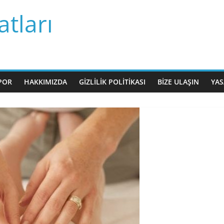
tları
POR
HAKKIMIZDA
GIZLILIK POLITIKASI
BIZE ULAŞIN
YAS