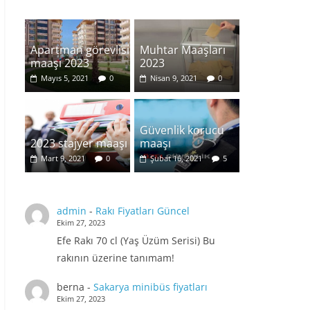
Apartman görevlisi
Muhtar Maaşları
maaşı 2023
2023
Mayıs 5, 2021
0
Nisan 9, 2021
0
Güvenlik korucu
2023 stajyer maaşı
maaşı
Mart 9, 2021
0
Şubat 16, 2021
5
admin
-
Rakı Fiyatları Güncel
Ekim 27, 2023
Efe Rakı 70 cl (Yaş Üzüm Serisi) Bu
rakının üzerine tanımam!
berna
-
Sakarya minibüs fiyatları
Ekim 27, 2023