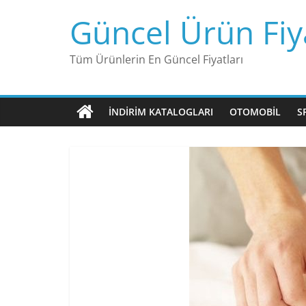
Skip
Güncel Ürün Fiya
to
content
Tüm Ürünlerin En Güncel Fiyatları
İNDIRIM KATALOGLARI
OTOMOBIL
S