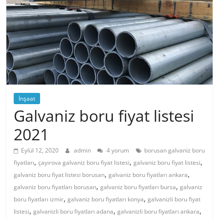
İnşaat
Galvaniz boru fiyat listesi
2021
Eylül 12, 2020
admin
4 yorum
borusan galvaniz boru
,
,
,
fiyatları
çayırova galvaniz boru fiyat listesi
galvaniz boru fiyat listesi
,
,
galvaniz boru fiyat listesi borusan
galvaniz boru fiyatları ankara
,
,
galvaniz boru fiyatları borusan
galvaniz boru fiyatları bursa
galvaniz
,
,
boru fiyatları izmir
galvaniz boru fiyatları konya
galvanizli boru fiyat
,
,
,
listesi
galvanizli boru fiyatları adana
galvanizli boru fiyatları ankara