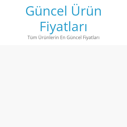
Skip
Güncel Ürün
to
content
Fiyatları
Tüm Ürünlerin En Güncel Fiyatları