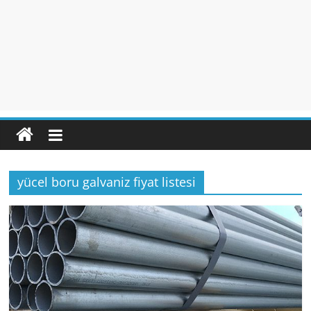
yücel boru galvaniz fiyat listesi