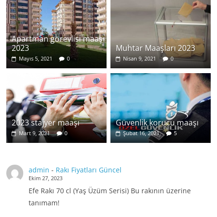
Apartman görevlisi maaşı
2023
Muhtar Maaşları 2023
Mayıs 5, 2021
0
Nisan 9, 2021
0
2023 stajyer maaşı
Güvenlik korucu maaşı
Mart 9, 2021
0
Şubat 16, 2021
5
admin
-
Rakı Fiyatları Güncel
Ekim 27, 2023
Efe Rakı 70 cl (Yaş Üzüm Serisi) Bu rakının üzerine
tanımam!