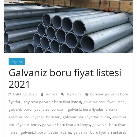
İnşaat
Galvaniz boru fiyat listesi
2021
Eylül 12, 2020
admin
4 yorum
borusan galvaniz boru
,
,
,
fiyatları
çayırova galvaniz boru fiyat listesi
galvaniz boru fiyat listesi
,
,
galvaniz boru fiyat listesi borusan
galvaniz boru fiyatları ankara
,
,
galvaniz boru fiyatları borusan
galvaniz boru fiyatları bursa
galvaniz
,
,
boru fiyatları izmir
galvaniz boru fiyatları konya
galvanizli boru fiyat
,
,
,
listesi
galvanizli boru fiyatları adana
galvanizli boru fiyatları ankara