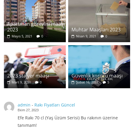
Apartman görevlisi maaşı
2023
Muhtar Maaşları 2023
Mayıs 5, 2021
0
Nisan 9, 2021
0
2023 stajyer maaşı
Güvenlik korucu maaşı
Mart 9, 2021
0
Şubat 16, 2021
5
admin
-
Rakı Fiyatları Güncel
Ekim 27, 2023
Efe Rakı 70 cl (Yaş Üzüm Serisi) Bu rakının üzerine
tanımam!