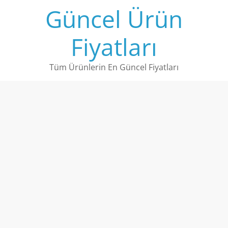
Skip
Güncel Ürün
to
content
Fiyatları
Tüm Ürünlerin En Güncel Fiyatları