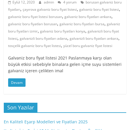
Eylül 12, 2020
admin
4 yorum
borusan galvaniz boru
,
,
,
fiyatları
çayırova galvaniz boru fiyat listesi
galvaniz boru fiyat listesi
,
,
galvaniz boru fiyat listesi borusan
galvaniz boru fiyatları ankara
,
,
galvaniz boru fiyatları borusan
galvaniz boru fiyatları bursa
galvaniz
,
,
boru fiyatları izmir
galvaniz boru fiyatları konya
galvanizli boru fiyat
,
,
,
listesi
galvanizli boru fiyatları adana
galvanizli boru fiyatları ankara
,
tosçelik galvaniz boru fiyat listesi
yücel boru galvaniz fiyat listesi
Galvaniz boru fiyat listesi 2021 Paslanmaya karşı olan
büyük etkisi sebebiyle binalara gelen içme suyu sistemleri
galvaniz içeren çelikten imal
Devam
Son Yazılar
En Kaliteli Eşarp Modelleri ve Fiyatları 2025