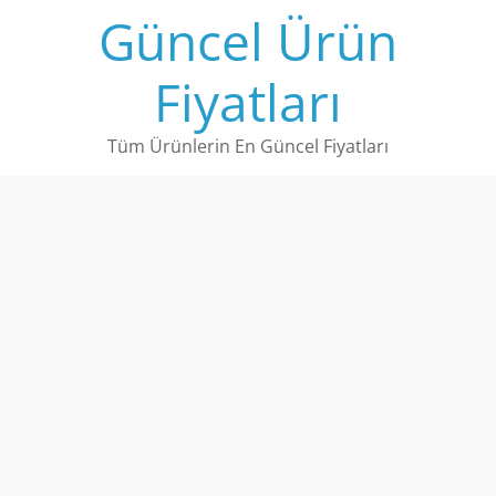
Skip
Güncel Ürün
to
content
Fiyatları
Tüm Ürünlerin En Güncel Fiyatları