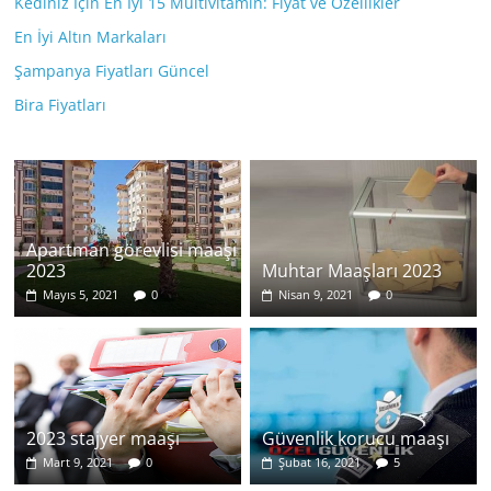
Kediniz İçin En İyi 15 Multivitamin: Fiyat ve Özellikler
En İyi Altın Markaları
Şampanya Fiyatları Güncel
Bira Fiyatları
Apartman görevlisi maaşı
2023
Muhtar Maaşları 2023
Mayıs 5, 2021
0
Nisan 9, 2021
0
2023 stajyer maaşı
Güvenlik korucu maaşı
Mart 9, 2021
0
Şubat 16, 2021
5