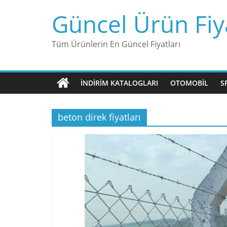
Skip
Güncel Ürün Fiya
to
content
Tüm Ürünlerin En Güncel Fiyatları
İNDIRIM KATALOGLARI
OTOMOBIL
S
beton direk fiyatları