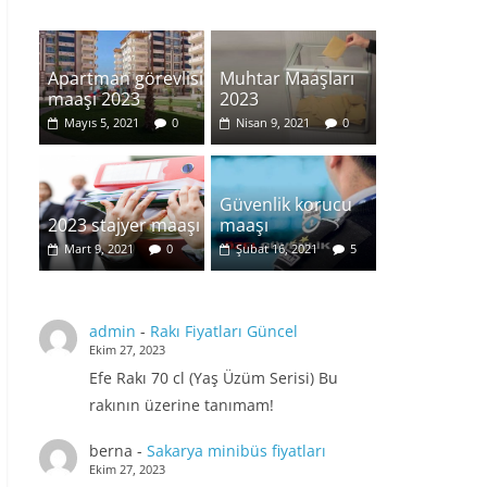
Apartman görevlisi
Muhtar Maaşları
maaşı 2023
2023
Mayıs 5, 2021
0
Nisan 9, 2021
0
Güvenlik korucu
2023 stajyer maaşı
maaşı
Mart 9, 2021
0
Şubat 16, 2021
5
admin
-
Rakı Fiyatları Güncel
Ekim 27, 2023
Efe Rakı 70 cl (Yaş Üzüm Serisi) Bu
rakının üzerine tanımam!
berna
-
Sakarya minibüs fiyatları
Ekim 27, 2023