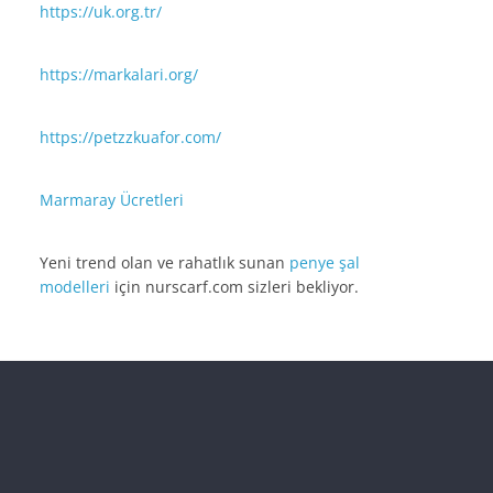
https://uk.org.tr/
https://markalari.org/
https://petzzkuafor.com/
Marmaray Ücretleri
Yeni trend olan ve rahatlık sunan
penye şal
modelleri
için nurscarf.com sizleri bekliyor.