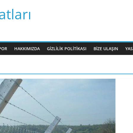
tları
POR
HAKKIMIZDA
GIZLILIK POLITIKASI
BIZE ULAŞIN
YAS