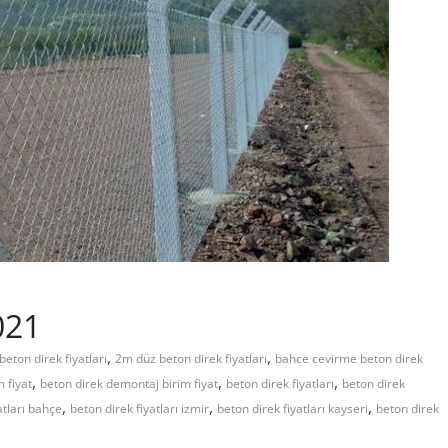
021
,
,
eton direk fiyatları
2m düz beton direk fiyatları
bahce cevirme beton direk
,
,
,
m fiyat
beton direk demontaj birim fiyat
beton direk fiyatları
beton direk
,
,
,
atları bahçe
beton direk fiyatları izmir
beton direk fiyatları kayseri
beton direk