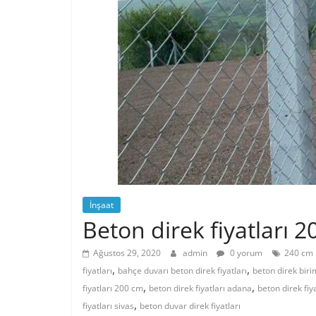
İnşaat
Beton direk fiyatları 2
Ağustos 29, 2020
admin
0 yorum
240 cm b
,
,
fiyatları
bahçe duvarı beton direk fiyatları
beton direk biri
,
,
fiyatları 200 cm
beton direk fiyatları adana
beton direk fiy
,
fiyatları sivas
beton duvar direk fiyatları