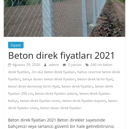
İnşaat
Beton direk fiyatları 2021
Ağustos 29, 2020
admin
0 yorum
240 cm beton
,
,
direk fiyatları
2m düz beton direk fiyatları
bahce cevirme beton direk
,
,
,
fiyatları
bahçe duvarı beton direk fiyatları
beton direk birim fiyat
,
,
beton direk demontaj birim fiyat
beton direk fiyatları
beton direk
,
,
fiyatları 200 cm
beton direk fiyatları adana
beton direk fiyatları
,
,
,
bahçe
beton direk fiyatları izmir
beton direk fiyatları kayseri
beton
,
direk fiyatları sivas
beton duvar direk fiyatları
Beton direk fiyatları 2021 Beton direkler sayesinde
bahçenizi veya tarlanızı güvenli bir hale getirebilirsiniz.