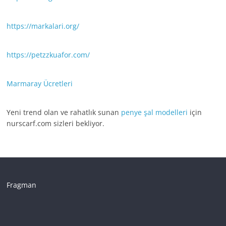
https://markalari.org/
https://petzzkuafor.com/
Marmaray Ücretleri
Yeni trend olan ve rahatlık sunan
penye şal modelleri
için
nurscarf.com sizleri bekliyor.
Fragman