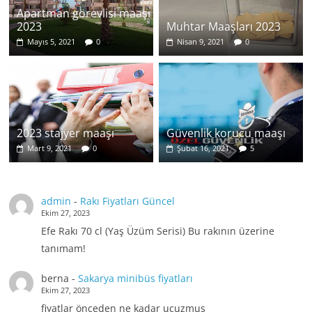
Apartman görevlisi maaşı
2023
Muhtar Maaşları 2023
Mayıs 5, 2021
0
Nisan 9, 2021
0
2023 stajyer maaşı
Güvenlik korucu maaşı
Mart 9, 2021
0
Şubat 16, 2021
5
admin
-
Rakı Fiyatları Güncel
Ekim 27, 2023
Efe Rakı 70 cl (Yaş Üzüm Serisi) Bu rakının üzerine
tanımam!
berna
-
Sakarya minibüs fiyatları
Ekim 27, 2023
fiyatlar önceden ne kadar ucuzmuş