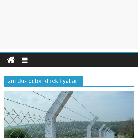
2m düz beton direk fiyatları