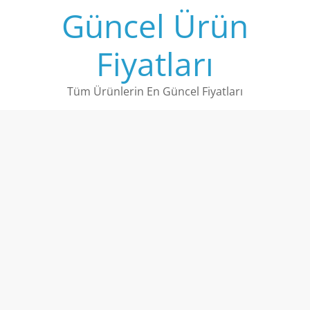
Skip
Güncel Ürün
to
content
Fiyatları
Tüm Ürünlerin En Güncel Fiyatları