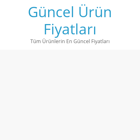
Skip
Güncel Ürün
to
content
Fiyatları
Tüm Ürünlerin En Güncel Fiyatları