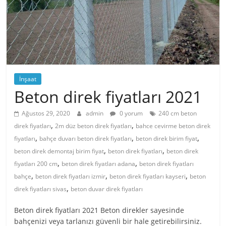
İnşaat
Beton direk fiyatları 2021
Ağustos 29, 2020
admin
0 yorum
240 cm beton
,
,
direk fiyatları
2m düz beton direk fiyatları
bahce cevirme beton direk
,
,
,
fiyatları
bahçe duvarı beton direk fiyatları
beton direk birim fiyat
,
,
beton direk demontaj birim fiyat
beton direk fiyatları
beton direk
,
,
fiyatları 200 cm
beton direk fiyatları adana
beton direk fiyatları
,
,
,
bahçe
beton direk fiyatları izmir
beton direk fiyatları kayseri
beton
,
direk fiyatları sivas
beton duvar direk fiyatları
Beton direk fiyatları 2021 Beton direkler sayesinde
bahçenizi veya tarlanızı güvenli bir hale getirebilirsiniz.