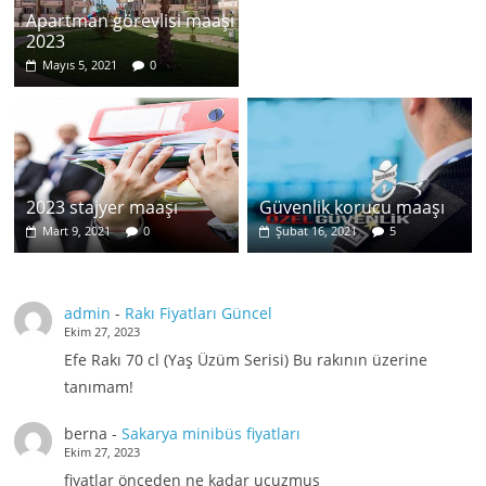
Apartman görevlisi maaşı
2023
Mayıs 5, 2021
0
2023 stajyer maaşı
Güvenlik korucu maaşı
Mart 9, 2021
0
Şubat 16, 2021
5
admin
-
Rakı Fiyatları Güncel
Ekim 27, 2023
Efe Rakı 70 cl (Yaş Üzüm Serisi) Bu rakının üzerine
tanımam!
berna
-
Sakarya minibüs fiyatları
Ekim 27, 2023
fiyatlar önceden ne kadar ucuzmuş