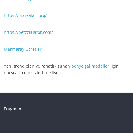
https://markalari.org/
https://petzzkuafor.com/
Marmaray Ücretleri
Yeni trend olan ve rahatlık sunan
penye şal modelleri
için
nurscarf.com sizleri bekliyor.
Fragman