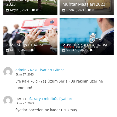
2023
Muhtar Maaşları 2023
Mayıs 5, 2021
0
Nisan 9, 2021
0
2023 stajyer maaşı
Güvenlik korucu maaşı
Mart 9, 2021
0
Şubat 16, 2021
5
admin
-
Rakı Fiyatları Güncel
Ekim 27, 2023
Efe Rakı 70 cl (Yaş Üzüm Serisi) Bu rakının üzerine
tanımam!
berna
-
Sakarya minibüs fiyatları
Ekim 27, 2023
fiyatlar önceden ne kadar ucuzmuş