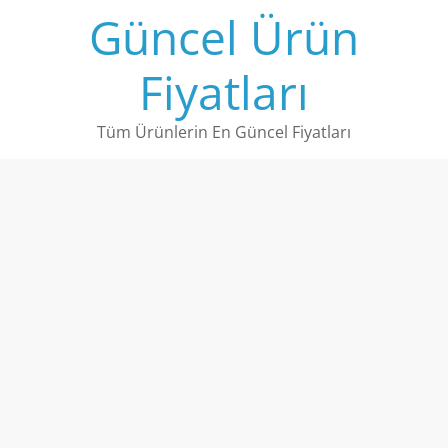
Skip
Güncel Ürün
to
content
Fiyatları
Tüm Ürünlerin En Güncel Fiyatları