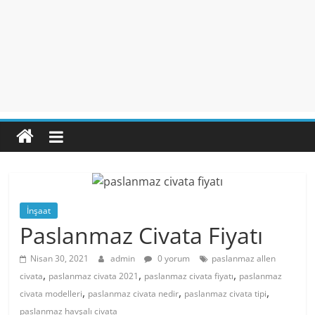
İnşaat
Paslanmaz Civata Fiyatı
Nisan 30, 2021
admin
0 yorum
paslanmaz allen
,
,
,
civata
paslanmaz civata 2021
paslanmaz civata fiyatı
paslanmaz
,
,
,
civata modelleri
paslanmaz civata nedir
paslanmaz civata tipi
paslanmaz havşalı civata