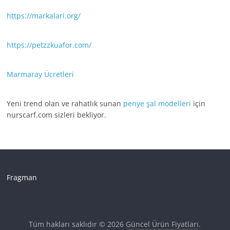
https://markalari.org/
https://petzzkuafor.com/
Marmaray Ücretleri
Yeni trend olan ve rahatlık sunan
penye şal modelleri
için
nurscarf.com sizleri bekliyor.
Fragman
Tüm hakları saklıdır © 2026
Güncel Ürün Fiyatları
.