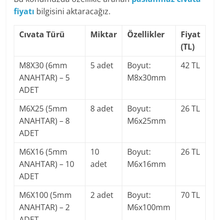
fiyatı
bilgisini aktaracağız.
Cıvata Türü
Miktar
Özellikler
Fiyat
(TL)
M8X30 (6mm
5 adet
Boyut:
42 TL
ANAHTAR) – 5
M8x30mm
ADET
M6X25 (5mm
8 adet
Boyut:
26 TL
ANAHTAR) – 8
M6x25mm
ADET
M6X16 (5mm
10
Boyut:
26 TL
ANAHTAR) – 10
adet
M6x16mm
ADET
M6X100 (5mm
2 adet
Boyut:
70 TL
ANAHTAR) – 2
M6x100mm
ADET