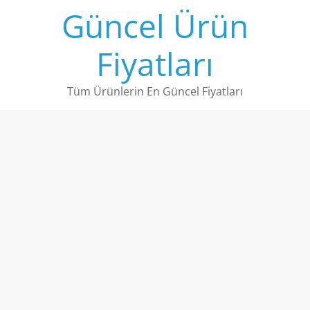
Skip
Güncel Ürün
to
content
Fiyatları
Tüm Ürünlerin En Güncel Fiyatları