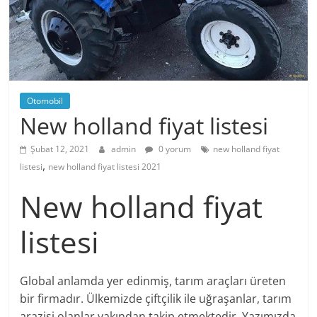
Otomobil
New holland fiyat listesi
Şubat 12, 2021
admin
0 yorum
new holland fiyat
,
listesi
new holland fiyat listesi 2021
New holland fiyat
listesi
Global anlamda yer edinmiş, tarım araçları üreten
bir firmadır. Ülkemizde çiftçilik ile uğraşanlar, tarım
arazisi olanlar yakından takip etmektedir. Yazımızda