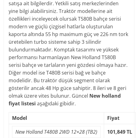
satışa ait bilgilerdir. Yetkili satış merkezlerinden
yine bilgi alabilirsiniz. Traktör modellerine ait
özellikleri inceleyecek olursak T580B bahçe serisi
modern ve güçlü çizgisel hatlarla oluşturulan
kaporta altında 55 hp maximum güç ve 226 nm tork
üretebilen turbo sisteme sahip 3 silindir
bulundurmaktadır. Komptak tasarımı ve yüksek
performansı harmanlayan New Holland T580B
serisi bahçe ve tarlaların yeni gözdesi olmaya hazır.
Diğer model ise T480B serisi bağ ve bahçe
modelidir. Bu traktör düşük segment olarak
gösterilir ancak 48 Hp güce sahiptir. 8 ileri ve 8 geri
olmak üzere vites bulunur. Güncel
New holland
fiyat listesi
aşağıdaki gibidir.
Model
Fiyat
New Holland T480B 2WD 12×28 (TB2)
101,849 TL