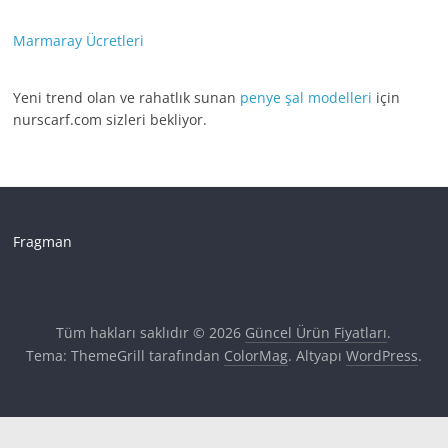
Marmaray Ücretleri
Yeni trend olan ve rahatlık sunan
penye şal modelleri
için
nurscarf.com sizleri bekliyor.
Fragman
Tüm hakları saklıdır © 2026
Güncel Ürün Fiyatları
.
Tema: ThemeGrill tarafından
ColorMag
. Altyapı
WordPress
.