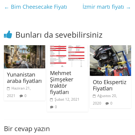
←
Bim Cheesecake Fiyatı
İzmir martı fiyatı
→
Bunları da sevebilirsiniz
Mehmet
Yunanistan
Şimşeker
araba fiyatları
Oto Ekspertiz
traktör
Fiyatları
Haziran 21,
fiyatları
2021
0
Ağustos 20,
Şubat 12, 2021
2020
0
0
Bir cevap yazın