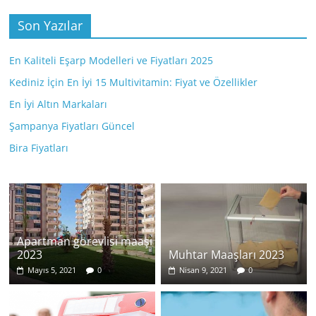
Son Yazılar
En Kaliteli Eşarp Modelleri ve Fiyatları 2025
Kediniz İçin En İyi 15 Multivitamin: Fiyat ve Özellikler
En İyi Altın Markaları
Şampanya Fiyatları Güncel
Bira Fiyatları
Apartman görevlisi maaşı
2023
Muhtar Maaşları 2023
Mayıs 5, 2021
0
Nisan 9, 2021
0