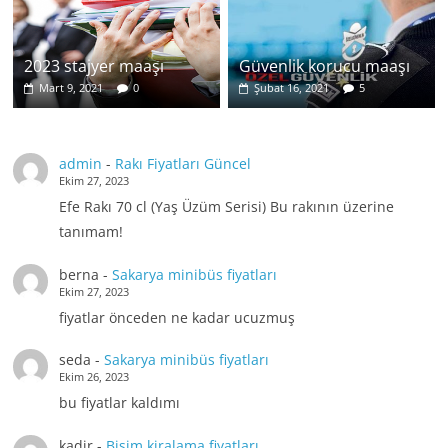
2023 stajyer maaşı
Güvenlik korucu maaşı
Mart 9, 2021
0
Şubat 16, 2021
5
admin
-
Rakı Fiyatları Güncel
Ekim 27, 2023
Efe Rakı 70 cl (Yaş Üzüm Serisi) Bu rakının üzerine
tanımam!
berna
-
Sakarya minibüs fiyatları
Ekim 27, 2023
fiyatlar önceden ne kadar ucuzmuş
seda
-
Sakarya minibüs fiyatları
Ekim 26, 2023
bu fiyatlar kaldımı
kadir
-
Bisim kiralama fiyatları