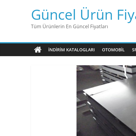
Skip
Güncel Ürün Fiya
to
content
Tüm Ürünlerin En Güncel Fiyatları
İNDIRIM KATALOGLARI
OTOMOBIL
S