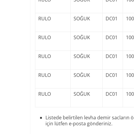
RULO
SOĞUK
DC01
100
RULO
SOĞUK
DC01
100
RULO
SOĞUK
DC01
100
RULO
SOĞUK
DC01
100
RULO
SOĞUK
DC01
100
Listede belirtilen levha demir sacların ö
için lütfen e-posta gönderiniz.