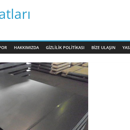
tları
POR
HAKKIMIZDA
GIZLILIK POLITIKASI
BIZE ULAŞIN
YAS