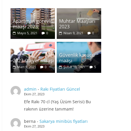
Apartman görevlisi
Muhtar Maaşları
maaşı 2023
2023
Mayıs 5, 2021
0
Nisan 9, 2021
0
Güvenlik korucu
2023 stajyer maaşı
maaşı
Mart 9, 2021
0
Şubat 16, 2021
5
admin
-
Rakı Fiyatları Güncel
Ekim 27, 2023
Efe Rakı 70 cl (Yaş Üzüm Serisi) Bu
rakının üzerine tanımam!
berna
-
Sakarya minibüs fiyatları
Ekim 27, 2023