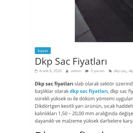
İnşaat
Dkp Sac Fiyatları
,
Aralık 8, 2020
admin
0 yorum
dkp sac
dk
Dkp sac fiyatları
s
lab olarak sektör üzerind
başlıklar olarak
dkp sac fiyatları
, dkp sac fi
sürekli yüksek ısı ile döküm yöntemi uygula
Dikdörtgen kesitli yarı ürünün, sıcak haddeh
kalınlıkları 1,50 – 20,00 mm aralığında değişe
dayanıklı ve malzeme yüksek darbelere karş