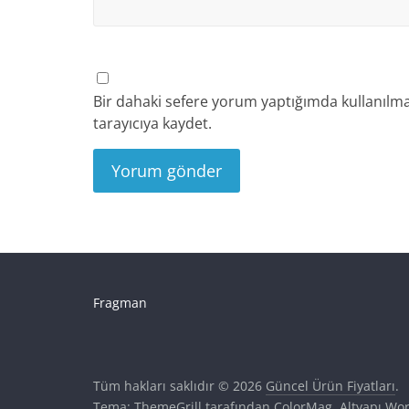
Bir dahaki sefere yorum yaptığımda kullanılma
tarayıcıya kaydet.
Fragman
Tüm hakları saklıdır © 2026
Güncel Ürün Fiyatları
.
Tema: ThemeGrill tarafından
ColorMag
. Altyapı
Wor