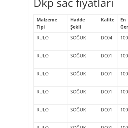
Dkp sac fiyatları
Malzeme
Hadde
Kalite
En
Tipi
Şekli
Gen
RULO
SOĞUK
DC04
100
RULO
SOĞUK
DC01
100
RULO
SOĞUK
DC01
100
RULO
SOĞUK
DC01
100
RULO
SOĞUK
DC01
100
RULO
SOĞUK
DC01
100