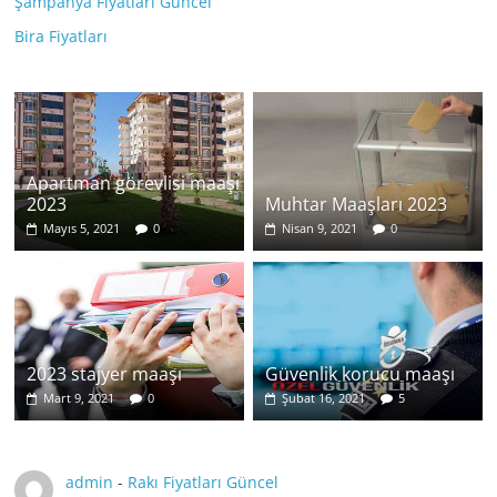
Şampanya Fiyatları Güncel
Bira Fiyatları
Apartman görevlisi maaşı
2023
Muhtar Maaşları 2023
Mayıs 5, 2021
0
Nisan 9, 2021
0
2023 stajyer maaşı
Güvenlik korucu maaşı
Mart 9, 2021
0
Şubat 16, 2021
5
admin
-
Rakı Fiyatları Güncel