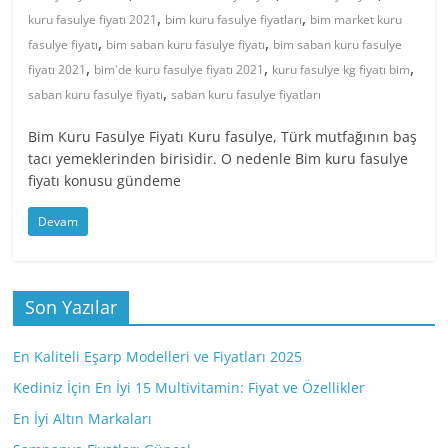
,
,
kuru fasulye fiyatı 2021
bim kuru fasulye fiyatları
bim market kuru
,
,
fasulye fiyatı
bim saban kuru fasulye fiyatı
bim saban kuru fasulye
,
,
,
fiyatı 2021
bim'de kuru fasulye fiyatı 2021
kuru fasulye kg fiyatı bim
,
saban kuru fasulye fiyatı
saban kuru fasulye fiyatları
Bim Kuru Fasulye Fiyatı Kuru fasulye, Türk mutfağının baş
tacı yemeklerinden birisidir. O nedenle Bim kuru fasulye
fiyatı konusu gündeme
Devam
Son Yazılar
En Kaliteli Eşarp Modelleri ve Fiyatları 2025
Kediniz İçin En İyi 15 Multivitamin: Fiyat ve Özellikler
En İyi Altın Markaları