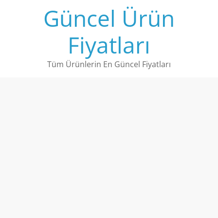
Skip
Güncel Ürün
to
content
Fiyatları
Tüm Ürünlerin En Güncel Fiyatları