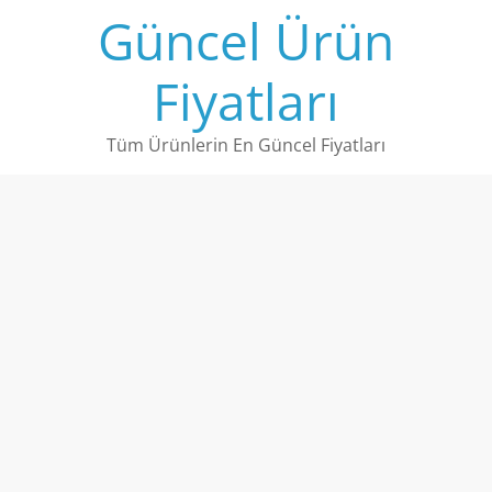
Skip
Güncel Ürün
to
content
Fiyatları
Tüm Ürünlerin En Güncel Fiyatları