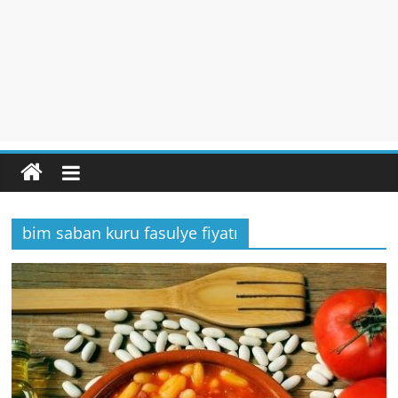
bim saban kuru fasulye fiyatı