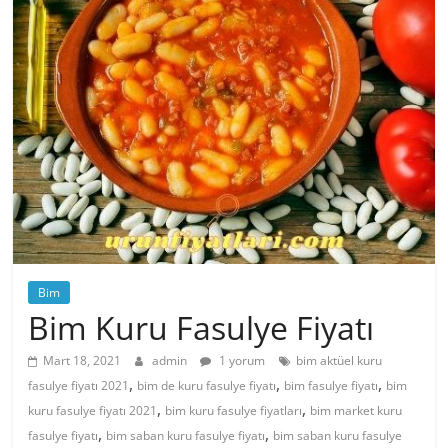
Bim
Bim Kuru Fasulye Fiyatı
Mart 18, 2021
admin
1 yorum
bim aktüel kuru
,
,
,
fasulye fiyatı 2021
bim de kuru fasulye fiyatı
bim fasulye fiyatı
bim
,
,
kuru fasulye fiyatı 2021
bim kuru fasulye fiyatları
bim market kuru
,
,
fasulye fiyatı
bim saban kuru fasulye fiyatı
bim saban kuru fasulye