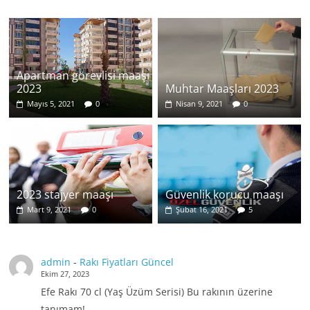
Apartman görevlisi maaşı
2023
Muhtar Maaşları 2023
Mayıs 5, 2021
0
Nisan 9, 2021
0
2023 stajyer maaşı
Güvenlik korucu maaşı
Mart 9, 2021
0
Şubat 16, 2021
5
admin
-
Rakı Fiyatları Güncel
Ekim 27, 2023
Efe Rakı 70 cl (Yaş Üzüm Serisi) Bu rakının üzerine
tanımam!