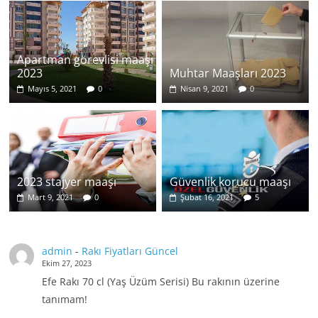
Apartman görevlisi maaşı
2023
Muhtar Maaşları 2023
Mayıs 5, 2021
0
Nisan 9, 2021
0
2023 stajyer maaşı
Güvenlik korucu maaşı
Mart 9, 2021
0
Şubat 16, 2021
5
admin
-
Rakı Fiyatları Güncel
Ekim 27, 2023
Efe Rakı 70 cl (Yaş Üzüm Serisi) Bu rakının üzerine
tanımam!