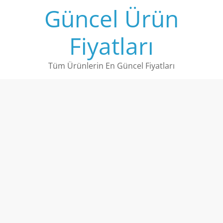
Skip
Güncel Ürün
to
content
Fiyatları
Tüm Ürünlerin En Güncel Fiyatları