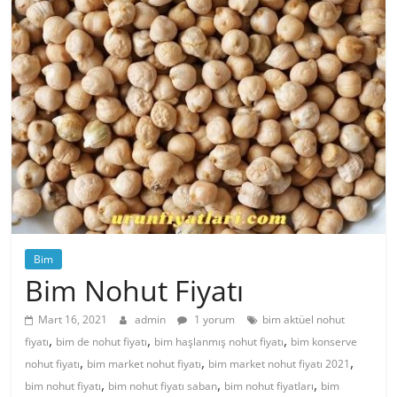
Bim
Bim Nohut Fiyatı
Mart 16, 2021
admin
1 yorum
bim aktüel nohut
,
,
,
fiyatı
bim de nohut fiyatı
bim haşlanmış nohut fiyatı
bim konserve
,
,
,
nohut fiyatı
bim market nohut fiyatı
bim market nohut fiyatı 2021
,
,
,
bim nohut fiyatı
bim nohut fiyatı saban
bim nohut fiyatları
bim