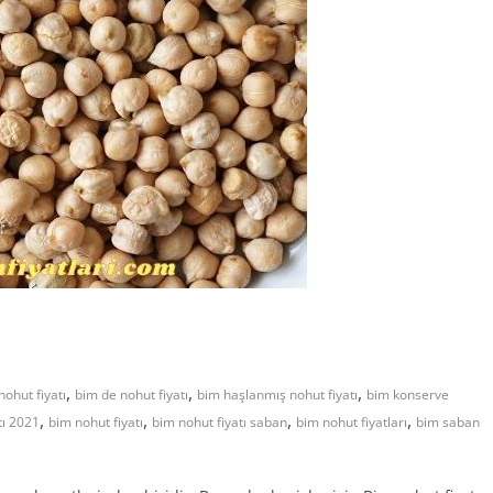
,
,
,
nohut fiyatı
bim de nohut fiyatı
bim haşlanmış nohut fiyatı
bim konserve
,
,
,
,
tı 2021
bim nohut fiyatı
bim nohut fiyatı saban
bim nohut fiyatları
bim saban