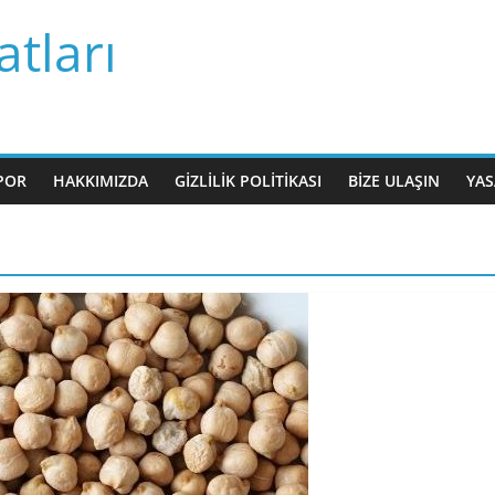
tları
POR
HAKKIMIZDA
GIZLILIK POLITIKASI
BIZE ULAŞIN
YAS