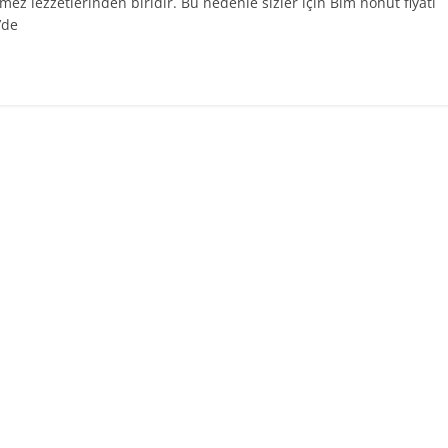
ez lezzetlerinden biridir. Bu nedenle sizler için Bim nohut fiyatı
’de