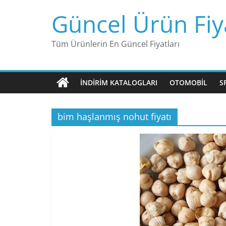
Skip
Güncel Ürün Fiya
to
content
Tüm Ürünlerin En Güncel Fiyatları
İNDIRIM KATALOGLARI
OTOMOBIL
S
bim haşlanmış nohut fiyatı