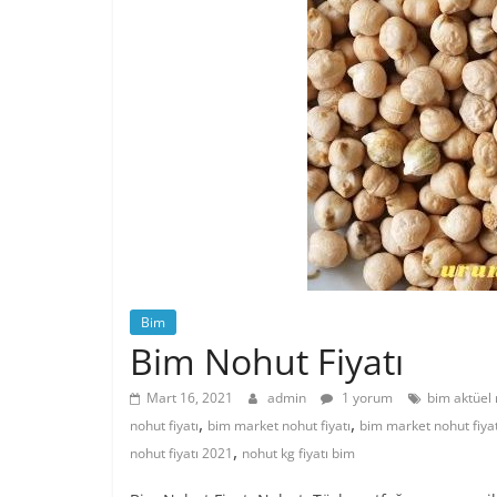
Bim
Bim Nohut Fiyatı
Mart 16, 2021
admin
1 yorum
bim aktüel 
,
,
nohut fiyatı
bim market nohut fiyatı
bim market nohut fiya
,
nohut fiyatı 2021
nohut kg fiyatı bim