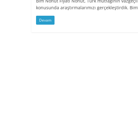
Bim Nohut Fiyatı Nohut, Türk mutfağının vazgeçilm
konusunda araştırmalarımızı gerçekleştirdik. Bim
Devam