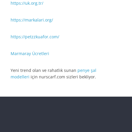
https://uk.org.tr/
https://markalari.org/
https://petzzkuafor.com/
Marmaray Ücretleri
Yeni trend olan ve rahatlık sunan
penye şal
modelleri
için nurscarf.com sizleri bekliyor.