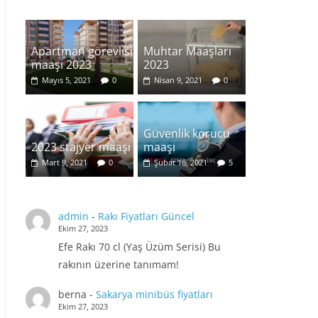
Apartman görevlisi
Muhtar Maaşları
maaşı 2023
2023
Mayıs 5, 2021
0
Nisan 9, 2021
0
Güvenlik korucu
2023 stajyer maaşı
maaşı
Mart 9, 2021
0
Şubat 16, 2021
5
admin
-
Rakı Fiyatları Güncel
Ekim 27, 2023
Efe Rakı 70 cl (Yaş Üzüm Serisi) Bu
rakının üzerine tanımam!
berna
-
Sakarya minibüs fiyatları
Ekim 27, 2023