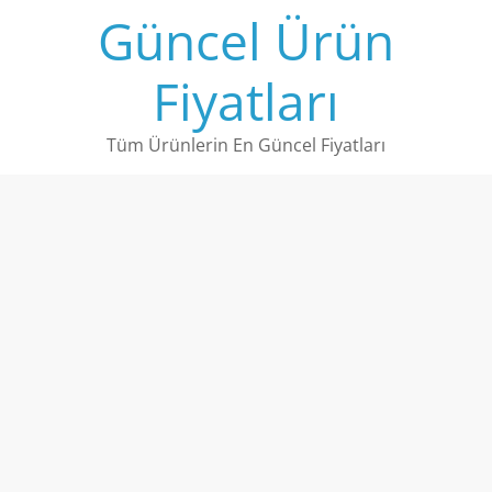
Skip
Güncel Ürün
to
content
Fiyatları
Tüm Ürünlerin En Güncel Fiyatları