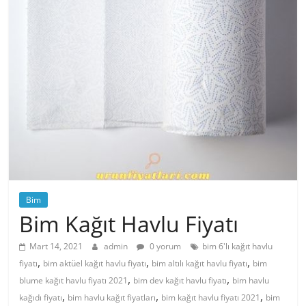
Bim
Bim Kağıt Havlu Fiyatı
Mart 14, 2021
admin
0 yorum
bim 6'lı kağıt havlu
,
,
,
fiyatı
bim aktüel kağıt havlu fiyatı
bim altılı kağıt havlu fiyatı
bim
,
,
blume kağıt havlu fiyatı 2021
bim dev kağıt havlu fiyatı
bim havlu
,
,
,
kağıdı fiyatı
bim havlu kağıt fiyatları
bim kağıt havlu fiyatı 2021
bim