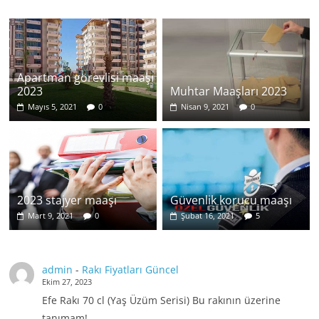
Apartman görevlisi maaşı
2023
Muhtar Maaşları 2023
Mayıs 5, 2021
0
Nisan 9, 2021
0
2023 stajyer maaşı
Güvenlik korucu maaşı
Mart 9, 2021
0
Şubat 16, 2021
5
admin
-
Rakı Fiyatları Güncel
Ekim 27, 2023
Efe Rakı 70 cl (Yaş Üzüm Serisi) Bu rakının üzerine
tanımam!