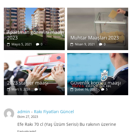
Apartman görevlisi maaşı
2023
Muhtar Maaşları 2023
Mayıs 5, 2021
0
Nisan 9, 2021
0
2023 stajyer maaşı
Güvenlik korucu maaşı
Mart 9, 2021
0
Şubat 16, 2021
5
admin
-
Rakı Fiyatları Güncel
Ekim 27, 2023
Efe Rakı 70 cl (Yaş Üzüm Serisi) Bu rakının üzerine
tanımam!