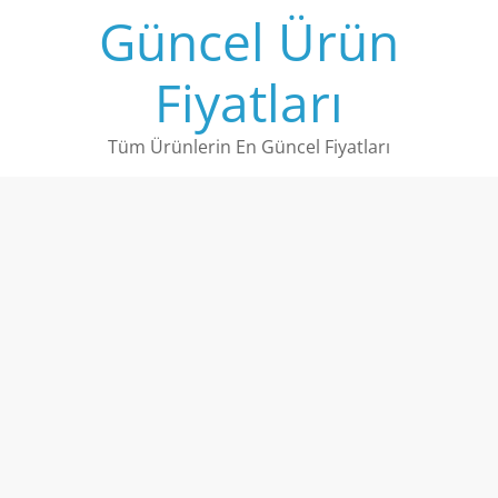
Skip
Güncel Ürün
to
content
Fiyatları
Tüm Ürünlerin En Güncel Fiyatları