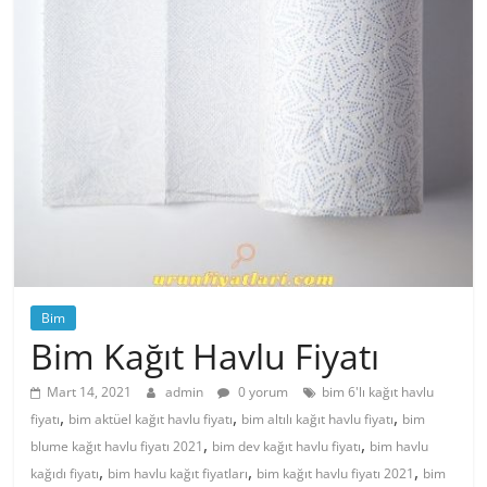
Bim
Bim Kağıt Havlu Fiyatı
Mart 14, 2021
admin
0 yorum
bim 6'lı kağıt havlu
,
,
,
fiyatı
bim aktüel kağıt havlu fiyatı
bim altılı kağıt havlu fiyatı
bim
,
,
blume kağıt havlu fiyatı 2021
bim dev kağıt havlu fiyatı
bim havlu
,
,
,
kağıdı fiyatı
bim havlu kağıt fiyatları
bim kağıt havlu fiyatı 2021
bim