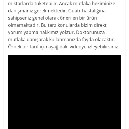
miktarlarda tüketebilir. Ancak mutlaka hekiminize
danışmanız gerekmektedir. Guatr hastalığına
sahipseniz genel olarak önerilen bir ürün
olmamaktadır. Bu tarz konularda bizim direkt
yorum yapma hakkımız yoktur. Doktorunuza
mutlaka danışarak kullanmanızda fayda olacaktır.
Örnek bir tarif için aşağıdaki videoyu izleyebilirsiniz.