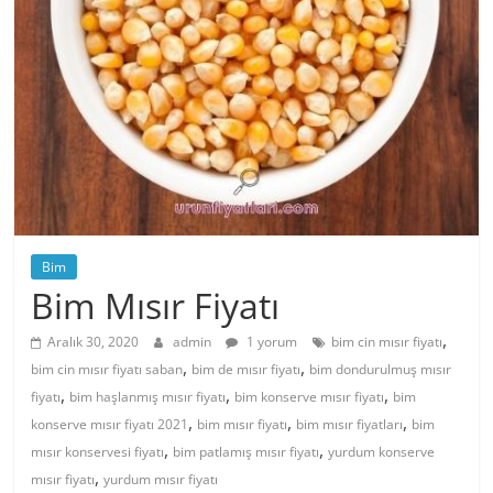
Bim
Bim Mısır Fiyatı
,
Aralık 30, 2020
admin
1 yorum
bim cin mısır fiyatı
,
,
bim cin mısır fiyatı saban
bim de mısır fiyatı
bim dondurulmuş mısır
,
,
,
fiyatı
bim haşlanmış mısır fiyatı
bim konserve mısır fiyatı
bim
,
,
,
konserve mısır fiyatı 2021
bim mısır fiyatı
bim mısır fiyatları
bim
,
,
mısır konservesi fiyatı
bim patlamış mısır fiyatı
yurdum konserve
,
mısır fiyatı
yurdum mısır fiyatı