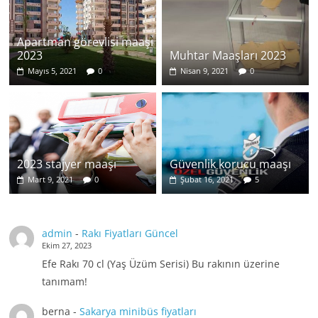
Apartman görevlisi maaşı
2023
Muhtar Maaşları 2023
Mayıs 5, 2021
0
Nisan 9, 2021
0
2023 stajyer maaşı
Güvenlik korucu maaşı
Mart 9, 2021
0
Şubat 16, 2021
5
admin
-
Rakı Fiyatları Güncel
Ekim 27, 2023
Efe Rakı 70 cl (Yaş Üzüm Serisi) Bu rakının üzerine
tanımam!
berna
-
Sakarya minibüs fiyatları