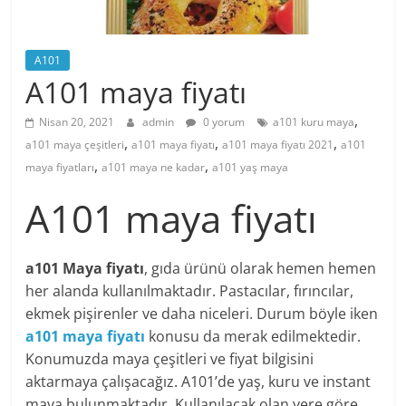
A101
A101 maya fiyatı
,
Nisan 20, 2021
admin
0 yorum
a101 kuru maya
,
,
,
a101 maya çeşitleri
a101 maya fiyatı
a101 maya fiyatı 2021
a101
,
,
maya fiyatları
a101 maya ne kadar
a101 yaş maya
A101 maya fiyatı
a101 Maya fiyatı
, gıda ürünü olarak hemen hemen
her alanda kullanılmaktadır. Pastacılar, fırıncılar,
ekmek pişirenler ve daha niceleri. Durum böyle iken
a101 maya fiyatı
konusu da merak edilmektedir.
Konumuzda maya çeşitleri ve fiyat bilgisini
aktarmaya çalışacağız. A101’de yaş, kuru ve instant
maya bulunmaktadır. Kullanılacak olan yere göre