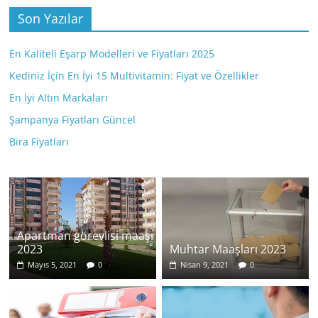
Son Yazılar
En Kaliteli Eşarp Modelleri ve Fiyatları 2025
Kediniz İçin En İyi 15 Multivitamin: Fiyat ve Özellikler
En İyi Altın Markaları
Şampanya Fiyatları Güncel
Bira Fiyatları
Apartman görevlisi maaşı
2023
Muhtar Maaşları 2023
Mayıs 5, 2021
0
Nisan 9, 2021
0