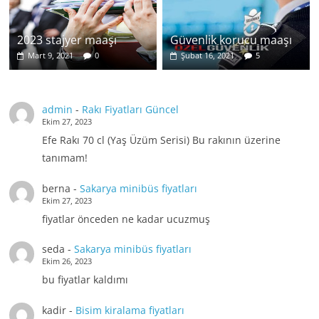
2023 stajyer maaşı
Güvenlik korucu maaşı
Mart 9, 2021
0
Şubat 16, 2021
5
admin
-
Rakı Fiyatları Güncel
Ekim 27, 2023
Efe Rakı 70 cl (Yaş Üzüm Serisi) Bu rakının üzerine
tanımam!
berna
-
Sakarya minibüs fiyatları
Ekim 27, 2023
fiyatlar önceden ne kadar ucuzmuş
seda
-
Sakarya minibüs fiyatları
Ekim 26, 2023
bu fiyatlar kaldımı
kadir
-
Bisim kiralama fiyatları