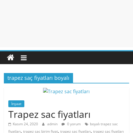
trapez saç fiyatları boyalı
İnşaat
Trapez sac fiyatları
Kasım 24, 2020
admin
0 yorum
boyalı trapez sac
,
,
,
fiyatları
trapez sac birim fiyat
trapez sac fiyatları
trapez sac fiyatları