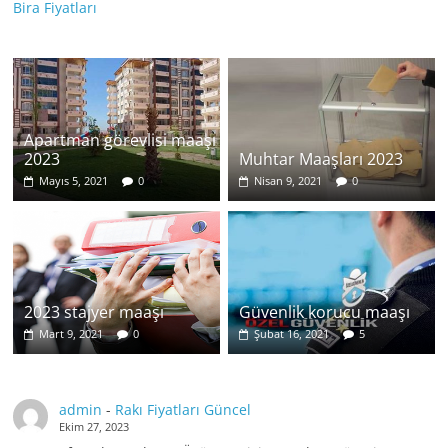
Bira Fiyatları
Apartman görevlisi maaşı
2023
Muhtar Maaşları 2023
Mayıs 5, 2021
0
Nisan 9, 2021
0
2023 stajyer maaşı
Güvenlik korucu maaşı
Mart 9, 2021
0
Şubat 16, 2021
5
admin
-
Rakı Fiyatları Güncel
Ekim 27, 2023