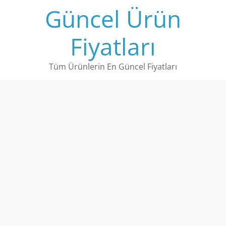
Skip
Güncel Ürün
to
content
Fiyatları
Tüm Ürünlerin En Güncel Fiyatları