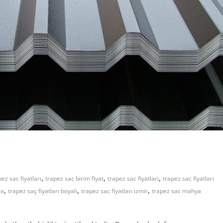
,
,
,
pez sac fiyatları
trapez sac birim fiyat
trapez sac fiyatları
trapez sac fiyatları
,
,
,
ra
trapez saç fiyatları boyalı
trapez sac fiyatları izmir
trapez sac mahya