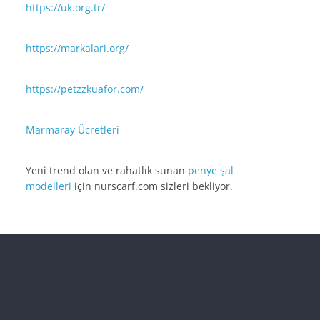
https://uk.org.tr/
https://markalari.org/
https://petzzkuafor.com/
Marmaray Ücretleri
Yeni trend olan ve rahatlık sunan
penye şal
modelleri
için nurscarf.com sizleri bekliyor.