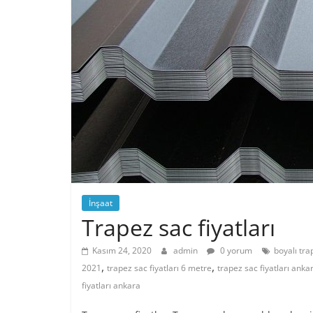
İnşaat
Trapez sac fiyatları
Kasım 24, 2020
admin
0 yorum
boyalı tra
,
,
2021
trapez sac fiyatları 6 metre
trapez sac fiyatları anka
fiyatları ankara