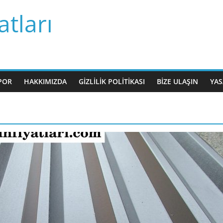
tları
POR
HAKKIMIZDA
GIZLILIK POLITIKASI
BIZE ULAŞIN
YAS