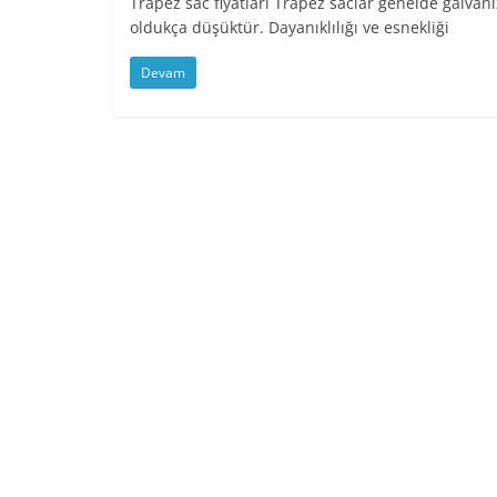
Trapez sac fiyatları Trapez saclar genelde galvani
oldukça düşüktür. Dayanıklılığı ve esnekliği
Devam