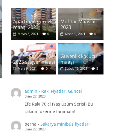
Apartman görevlisi
Muhtar Maaşları
maaşı 2023
2023
Mayıs 5, 2021
0
Nisan 9, 2021
0
Güvenlik korucu
2023 stajyer maaşı
maaşı
Mart 9, 2021
0
Şubat 16, 2021
5
admin
-
Rakı Fiyatları Güncel
Ekim 27, 2023
Efe Rakı 70 cl (Yaş Üzüm Serisi) Bu
rakının üzerine tanımam!
berna
-
Sakarya minibüs fiyatları
Ekim 27, 2023