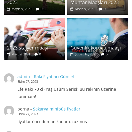
2023
Muhtar Maaşları 2023
Mayıs 5, 2021
0
Nisan 9, 2021
0
2023 stajyer maaşı
Güvenlik korucu maaşı
Mart 9, 2021
0
Şubat 16, 2021
5
admin
-
Rakı Fiyatları Güncel
Ekim 27, 2023
Efe Rakı 70 cl (Yaş Üzüm Serisi) Bu rakının üzerine
tanımam!
berna
-
Sakarya minibüs fiyatları
Ekim 27, 2023
fiyatlar önceden ne kadar ucuzmuş