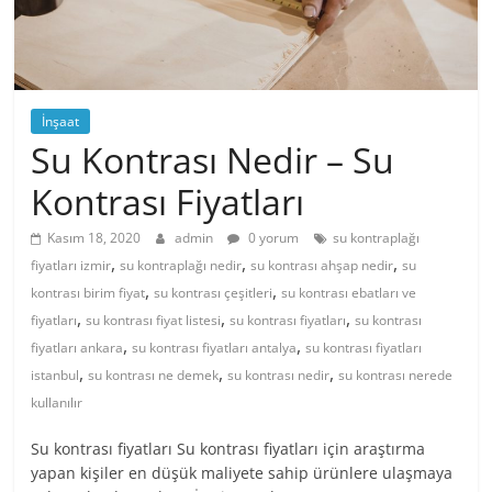
İnşaat
Su Kontrası Nedir – Su
Kontrası Fiyatları
Kasım 18, 2020
admin
0 yorum
su kontraplağı
,
,
,
fiyatları izmir
su kontraplağı nedir
su kontrası ahşap nedir
su
,
,
kontrası birim fiyat
su kontrası çeşitleri
su kontrası ebatları ve
,
,
,
fiyatları
su kontrası fiyat listesi
su kontrası fiyatları
su kontrası
,
,
fiyatları ankara
su kontrası fiyatları antalya
su kontrası fiyatları
,
,
,
istanbul
su kontrası ne demek
su kontrası nedir
su kontrası nerede
kullanılır
Su kontrası fiyatları Su kontrası fiyatları için araştırma
yapan kişiler en düşük maliyete sahip ürünlere ulaşmaya