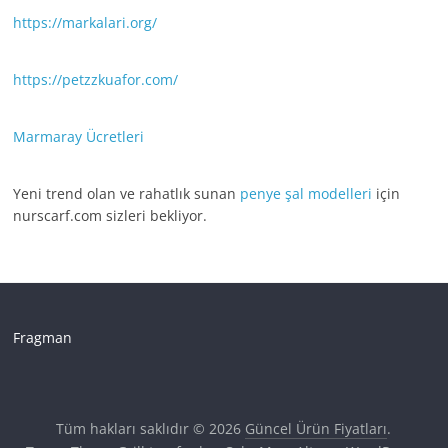
https://markalari.org/
https://petzzkuafor.com/
Marmaray Ücretleri
Yeni trend olan ve rahatlık sunan
penye şal modelleri
için
nurscarf.com sizleri bekliyor.
Fragman
Tüm hakları saklıdır © 2026
Güncel Ürün Fiyatları
.