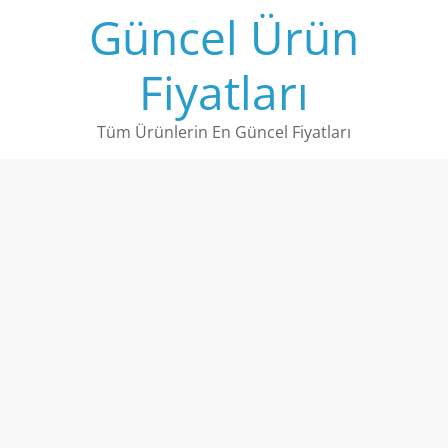
Skip
Güncel Ürün
to
content
Fiyatları
Tüm Ürünlerin En Güncel Fiyatları