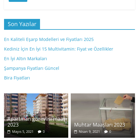
Son Yazılar
En Kaliteli Eşarp Modelleri ve Fiyatları 2025
Kediniz İçin En İyi 15 Multivitamin: Fiyat ve Özellikler
En İyi Altın Markaları
Şampanya Fiyatları Güncel
Bira Fiyatları
Apartman görevlisi maaşı
2023
Muhtar Maaşları 2023
Mayıs 5, 2021
0
Nisan 9, 2021
0