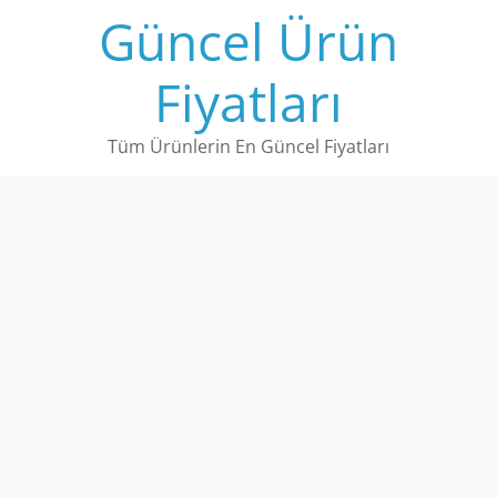
Skip
Güncel Ürün
to
content
Fiyatları
Tüm Ürünlerin En Güncel Fiyatları