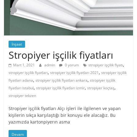
İnşaat
Stropiyer işçilik fiyatları
,
Mart 1, 2021
admin
0 yorum
stropiyer işçilik fiyatı
,
,
stropiyer işçilik fiyatları
stropiyer işçilik fiyatları 2021
stropiyer işçilik
,
,
fiyatları adana
stropiyer işçilik fiyatları ankara
stropiyer işçilik
,
,
,
fiyatları istabul
stropiyer işçilik fiyatları izmir
stropiyer koçtaş
stropiyer tekzen
Stropiyer işçilik fiyatları Alçı işleri ile ilgilenen ve yapan
kişilerin sıkça karşılaştığı bir konuyu ele alacağız. Bu
yazımızda kartonpiyerın asma
Devam