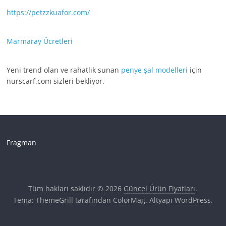
https://petzzkuafor.com/
Marmaray Ücretleri
Yeni trend olan ve rahatlık sunan
penye şal modelleri
için
nurscarf.com sizleri bekliyor.
Fragman
Tüm hakları saklıdır © 2026
Güncel Ürün Fiyatları
.
Tema: ThemeGrill tarafından
ColorMag
. Altyapı
WordPress
.