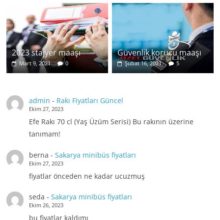
2023 stajyer maaşı
Güvenlik korucu maaşı
Mart 9, 2021
0
Şubat 16, 2021
5
admin
-
Rakı Fiyatları Güncel
Ekim 27, 2023
Efe Rakı 70 cl (Yaş Üzüm Serisi) Bu rakının üzerine
tanımam!
berna
-
Sakarya minibüs fiyatları
Ekim 27, 2023
fiyatlar önceden ne kadar ucuzmuş
seda
-
Sakarya minibüs fiyatları
Ekim 26, 2023
bu fiyatlar kaldımı