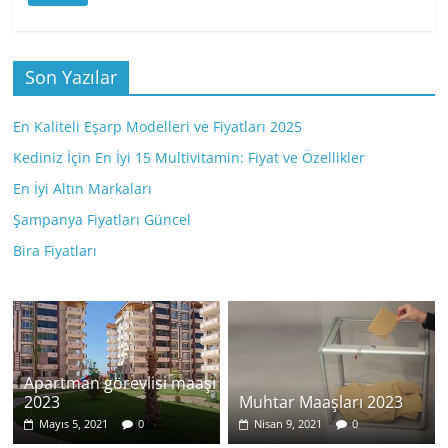
Son Yazılar
En Kaliteli Eşarp Modelleri ve Fiyatları 2025
Kediniz İçin En İyi 15 Multivitamin: Fiyat ve Özellikler
En İyi Altın Markaları
Şampanya Fiyatları Güncel
Bira Fiyatları
Apartman görevlisi maaşı
2023
Muhtar Maaşları 2023
Mayıs 5, 2021
0
Nisan 9, 2021
0