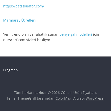
https://petzzkuafor.com/
Marmaray Ücretleri
Yeni trend olan ve rahatlık sunan
penye şal modelleri
için
nurscarf.com sizleri bekliyor.
Fragman
Tüm hakları saklıdır © 2026
Güncel Ürün Fiyatları
.
Tema: ThemeGrill tarafından
ColorMag
. Altyapı
WordPress
.