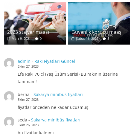
2023 stajyer maaşı
Güvenlik korucu maaşı
Mart 9, 2021
0
Şubat 16, 2021
5
admin
-
Rakı Fiyatları Güncel
Ekim 27, 2023
Efe Rakı 70 cl (Yaş Üzüm Serisi) Bu rakının üzerine
tanımam!
berna
-
Sakarya minibüs fiyatları
Ekim 27, 2023
fiyatlar önceden ne kadar ucuzmuş
seda
-
Sakarya minibüs fiyatları
Ekim 26, 2023
bu fiyatlar kaldımı