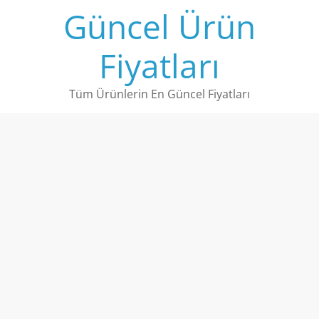
Skip
Güncel Ürün
to
content
Fiyatları
Tüm Ürünlerin En Güncel Fiyatları