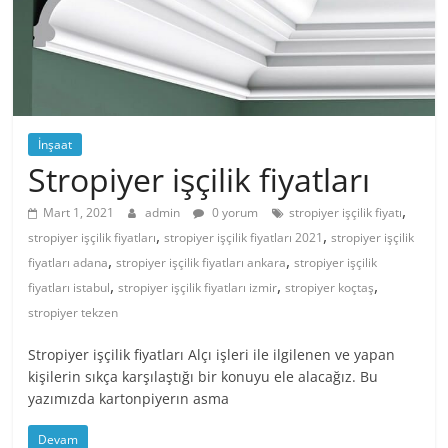
İnşaat
Stropiyer işçilik fiyatları
,
Mart 1, 2021
admin
0 yorum
stropiyer işçilik fiyatı
,
,
stropiyer işçilik fiyatları
stropiyer işçilik fiyatları 2021
stropiyer işçilik
,
,
fiyatları adana
stropiyer işçilik fiyatları ankara
stropiyer işçilik
,
,
,
fiyatları istabul
stropiyer işçilik fiyatları izmir
stropiyer koçtaş
stropiyer tekzen
Stropiyer işçilik fiyatları Alçı işleri ile ilgilenen ve yapan
kişilerin sıkça karşılaştığı bir konuyu ele alacağız. Bu
yazımızda kartonpiyerın asma
Devam