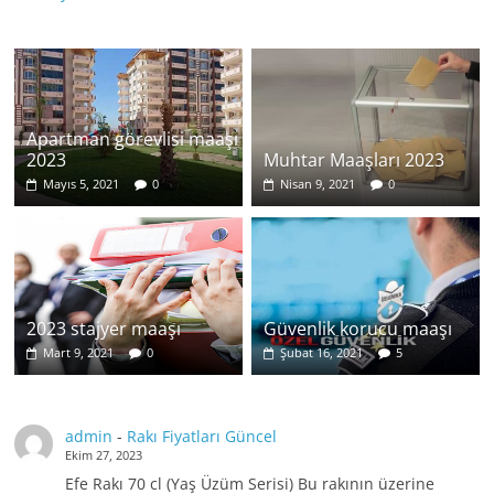
Apartman görevlisi maaşı
2023
Muhtar Maaşları 2023
Mayıs 5, 2021
0
Nisan 9, 2021
0
2023 stajyer maaşı
Güvenlik korucu maaşı
Mart 9, 2021
0
Şubat 16, 2021
5
admin
-
Rakı Fiyatları Güncel
Ekim 27, 2023
Efe Rakı 70 cl (Yaş Üzüm Serisi) Bu rakının üzerine