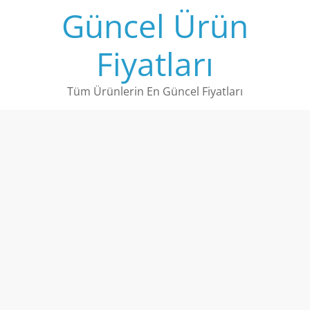
Skip
Güncel Ürün
to
content
Fiyatları
Tüm Ürünlerin En Güncel Fiyatları