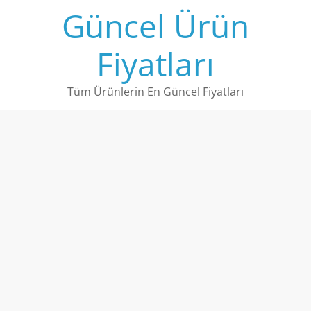
Skip
Güncel Ürün
to
content
Fiyatları
Tüm Ürünlerin En Güncel Fiyatları