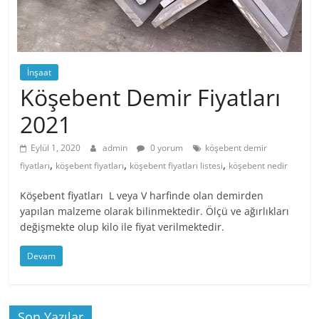
İnşaat
Köşebent Demir Fiyatları
2021
Eylül 1, 2020
admin
0 yorum
köşebent demir
,
,
,
fiyatları
köşebent fiyatları
köşebent fiyatları listesi
köşebent nedir
Köşebent fiyatları L veya V harfinde olan demirden
yapılan malzeme olarak bilinmektedir. Ölçü ve ağırlıkları
değişmekte olup kilo ile fiyat verilmektedir.
Devam
Son Yazılar