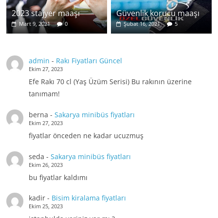
2023 stajyer maaşı
Güvenlik korucu maaşı
Mart 9, 2021
0
Şubat 16, 2021
5
admin
-
Rakı Fiyatları Güncel
Ekim 27, 2023
Efe Rakı 70 cl (Yaş Üzüm Serisi) Bu rakının üzerine
tanımam!
berna
-
Sakarya minibüs fiyatları
Ekim 27, 2023
fiyatlar önceden ne kadar ucuzmuş
seda
-
Sakarya minibüs fiyatları
Ekim 26, 2023
bu fiyatlar kaldımı
kadir
-
Bisim kiralama fiyatları
Ekim 25, 2023