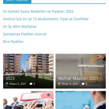
En Kaliteli Eşarp Modelleri ve Fiyatları 2025
Kediniz İçin En İyi 15 Multivitamin: Fiyat ve Özellikler
En İyi Altın Markaları
Şampanya Fiyatları Güncel
Bira Fiyatları
Apartman görevlisi maaşı
2023
Muhtar Maaşları 2023
Mayıs 5, 2021
0
Nisan 9, 2021
0