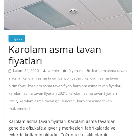
İnşaat
Karolam asma tavan
fiyatları
Kasım 24, 2020
admin
0 yorum
karolam asma tavan
,
,
ankara
karolam asma tavan banyo fiyatları
karolam asma tavan
,
,
,
birim fiyat
karolam asma tavan fiyat
karolam asma tavan fiyatları
,
karolam asma tavan fiyatları 2021
karolam asma tavan fiyatları
,
,
izmir
karolam asma tavan işçilik ücreti
karolam asma tavan
malzemeleri
Karolam asma tavan fiyatları Karolam asma tavanlar
genelde ofis,kafe,alışveriş merkezleri,fabrikalarda ve
evlerde kullanılmaktadır. Çoğunlukla ışıklı olarak