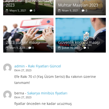
Apartman görevlisi maaşı
2023
Muhtar Maaşları 2023
Mayıs 5, 2021
0
Nisan 9, 2021
0
2023 stajyer maaşı
Güvenlik korucu maaşı
Mart 9, 2021
0
Şubat 16, 2021
5
admin
-
Rakı Fiyatları Güncel
Ekim 27, 2023
Efe Rakı 70 cl (Yaş Üzüm Serisi) Bu rakının üzerine
tanımam!
berna
-
Sakarya minibüs fiyatları
Ekim 27, 2023
fiyatlar önceden ne kadar ucuzmuş