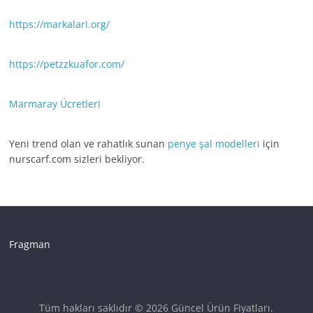
https://markalari.org/
https://petzzkuafor.com/
Marmaray Ücretleri
Yeni trend olan ve rahatlık sunan
penye şal modelleri
için
nurscarf.com sizleri bekliyor.
Fragman
Tüm hakları saklıdır © 2026
Güncel Ürün Fiyatları
.