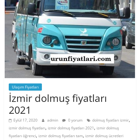
Ulaşım Fiyatları
İzmir dolmuş fiyatları
2021
,
Eylül 17, 2020
admin
0 yorum
dolmuş fiyatları izmir
,
,
izmir dolmuş fiyatları
izmir dolmuş fiyatları 2021
izmir dolmuş
,
,
fiyatları öğrenci
izmir dolmuş fiyatları tam
izmir dolmuş ücretleri