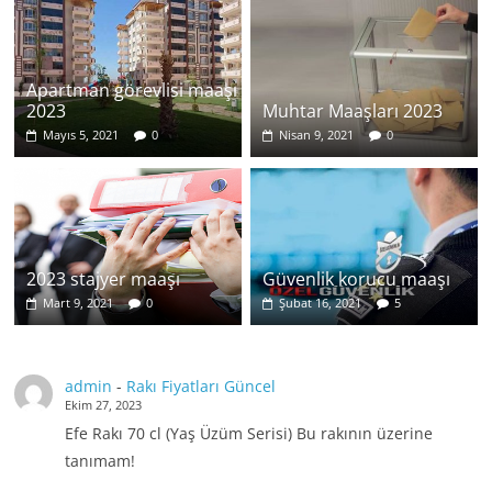
Apartman görevlisi maaşı
2023
Muhtar Maaşları 2023
Mayıs 5, 2021
0
Nisan 9, 2021
0
2023 stajyer maaşı
Güvenlik korucu maaşı
Mart 9, 2021
0
Şubat 16, 2021
5
admin
-
Rakı Fiyatları Güncel
Ekim 27, 2023
Efe Rakı 70 cl (Yaş Üzüm Serisi) Bu rakının üzerine
tanımam!