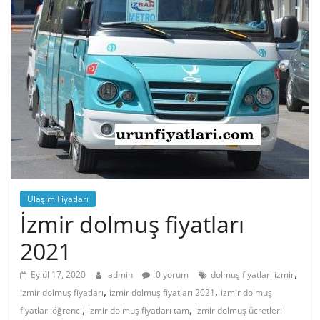
Ulaşım Fiyatları
İzmir dolmuş fiyatları
2021
,
Eylül 17, 2020
admin
0 yorum
dolmuş fiyatları izmir
,
,
izmir dolmuş fiyatları
izmir dolmuş fiyatları 2021
izmir dolmuş
,
,
fiyatları öğrenci
izmir dolmuş fiyatları tam
izmir dolmuş ücretleri