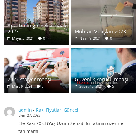
Apartman görevlisi maaşı
2023
Muhtar Maaşları 2023
Mayıs 5, 2021
0
Nisan 9, 2021
0
2023 stajyer maaşı
Güvenlik korucu maaşı
Mart 9, 2021
0
Şubat 16, 2021
5
admin
-
Rakı Fiyatları Güncel
Ekim 27, 2023
Efe Rakı 70 cl (Yaş Üzüm Serisi) Bu rakının üzerine
tanımam!