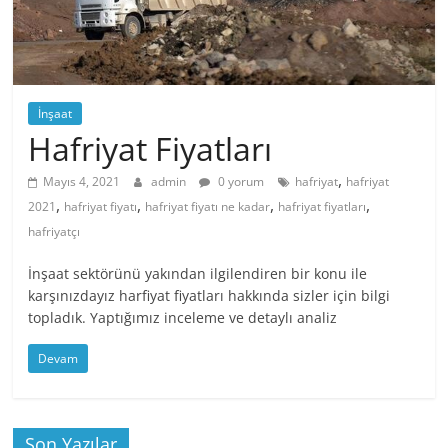
İnşaat
Hafriyat Fiyatları
,
Mayıs 4, 2021
admin
0 yorum
hafriyat
hafriyat
,
,
,
,
2021
hafriyat fiyatı
hafriyat fiyatı ne kadar
hafriyat fiyatları
hafriyatçı
İnşaat sektörünü yakından ilgilendiren bir konu ile
karşınızdayız harfiyat fiyatları hakkında sizler için bilgi
topladık. Yaptığımız inceleme ve detaylı analiz
Devam
Son Yazılar