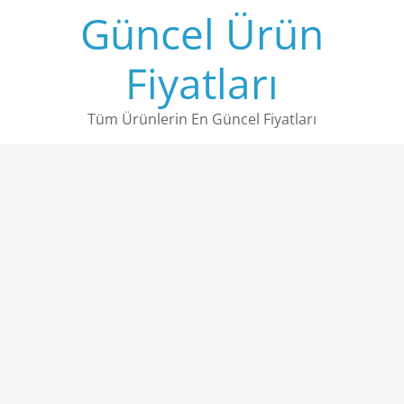
Skip
Güncel Ürün
to
content
Fiyatları
Tüm Ürünlerin En Güncel Fiyatları