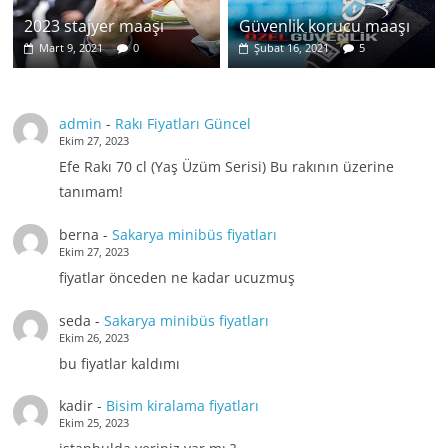
2023 stajyer maaşı
Güvenlik korucu maaşı
Mart 9, 2021
0
Şubat 16, 2021
5
admin
-
Rakı Fiyatları Güncel
Ekim 27, 2023
Efe Rakı 70 cl (Yaş Üzüm Serisi) Bu rakının üzerine
tanımam!
berna
-
Sakarya minibüs fiyatları
Ekim 27, 2023
fiyatlar önceden ne kadar ucuzmuş
seda
-
Sakarya minibüs fiyatları
Ekim 26, 2023
bu fiyatlar kaldımı
kadir
-
Bisim kiralama fiyatları
Ekim 25, 2023