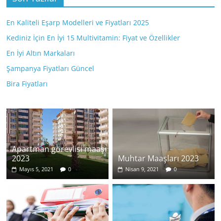
En Kaliteli Eşarp Modelleri ve Fiyatları 2025
Kediniz İçin En İyi 15 Multivitamin: Fiyat ve Özellikler
En İyi Altın Markaları
Şampanya Fiyatları Güncel
Bira Fiyatları
Apartman görevlisi maaşı
2023
Muhtar Maaşları 2023
Mayıs 5, 2021
0
Nisan 9, 2021
0