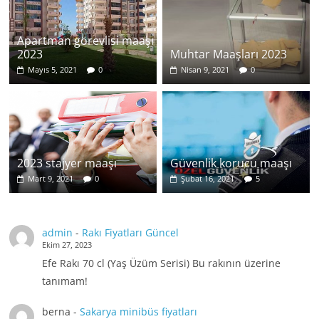
Apartman görevlisi maaşı
2023
Muhtar Maaşları 2023
Mayıs 5, 2021
0
Nisan 9, 2021
0
2023 stajyer maaşı
Güvenlik korucu maaşı
Mart 9, 2021
0
Şubat 16, 2021
5
admin
-
Rakı Fiyatları Güncel
Ekim 27, 2023
Efe Rakı 70 cl (Yaş Üzüm Serisi) Bu rakının üzerine
tanımam!
berna
-
Sakarya minibüs fiyatları