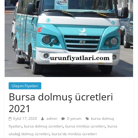
Ulaşım Fiyatları
Bursa dolmuş ücretleri
2021
Eylül 17, 2020
admin
0 yorum
bursa dolmuş
,
,
,
fiyatları
bursa dolmuş ücretleri
bursa minibüs ücretleri
bursa
,
uludağ dolmuş ücretleri
bursa'da minibüs ücretleri