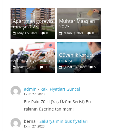
Apartman görevlisi
Muhtar Maaşları
maaşı 2023
2023
Mayıs 5, 2021
0
Nisan 9, 2021
0
Güvenlik korucu
2023 stajyer maaşı
maaşı
Mart 9, 2021
0
Şubat 16, 2021
5
admin
-
Rakı Fiyatları Güncel
Ekim 27, 2023
Efe Rakı 70 cl (Yaş Üzüm Serisi) Bu
rakının üzerine tanımam!
berna
-
Sakarya minibüs fiyatları
Ekim 27, 2023