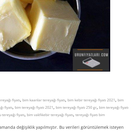
,
,
,
reyağı fiyatı
bim kaanlar tereyağı fiyatı
bim kebir tereyağı fiyatı 2021
bim
,
,
,
ı fiyatı
bim tereyağı fiyatı 2021
bim tereyağı fiyatı 250 gr
bim tereyağı fiyatı
,
,
 tereyağı fiyatı
bim vakfıkebir tereyağı fiyatı
tereyağı fiyatı bim
 zamanda değişiklik yapılmıştır. Bu verileri görüntülemek isteyen