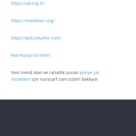
https://uk.org.tr/
https://markalari.org/
https://petzzkuafor.com/
Marmaray Ücretleri
Yeni trend olan ve rahatlık sunan
penye şal
modelleri
için nurscarf.com sizleri bekliyor.