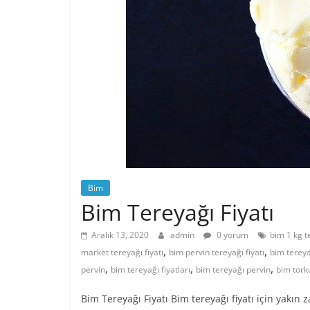
Bim
Bim Tereyağı Fiyatı
Aralık 13, 2020
admin
0 yorum
bim 1 kg te
,
,
market tereyağı fiyatı
bim pervin tereyağı fiyatı
bim tereyağ
,
,
,
pervin
bim tereyağı fiyatları
bim tereyağı pervin
bim torku
Bim Tereyağı Fiyatı Bim tereyağı fiyatı için yakın