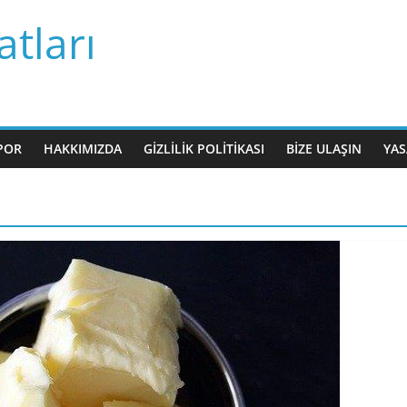
tları
POR
HAKKIMIZDA
GIZLILIK POLITIKASI
BIZE ULAŞIN
YAS