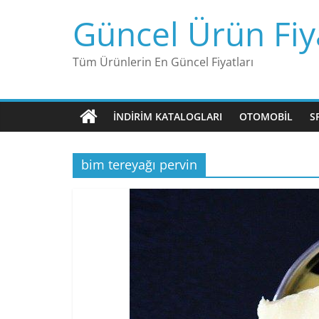
Skip
Güncel Ürün Fiya
to
content
Tüm Ürünlerin En Güncel Fiyatları
İNDIRIM KATALOGLARI
OTOMOBIL
S
bim tereyağı pervin