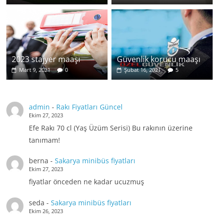
2023 stajyer maaşı
Güvenlik korucu maaşı
Mart 9, 2021
0
Şubat 16, 2021
5
admin
-
Rakı Fiyatları Güncel
Ekim 27, 2023
Efe Rakı 70 cl (Yaş Üzüm Serisi) Bu rakının üzerine
tanımam!
berna
-
Sakarya minibüs fiyatları
Ekim 27, 2023
fiyatlar önceden ne kadar ucuzmuş
seda
-
Sakarya minibüs fiyatları
Ekim 26, 2023