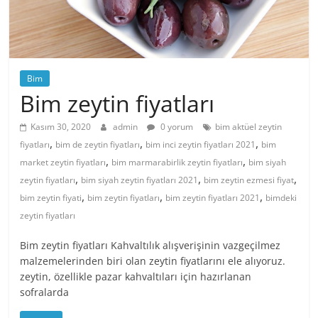
Bim
Bim zeytin fiyatları
Kasım 30, 2020
admin
0 yorum
bim aktüel zeytin
,
,
,
fiyatları
bim de zeytin fiyatları
bim inci zeytin fiyatları 2021
bim
,
,
market zeytin fiyatları
bim marmarabirlik zeytin fiyatları
bim siyah
,
,
,
zeytin fiyatları
bim siyah zeytin fiyatları 2021
bim zeytin ezmesi fiyat
,
,
,
bim zeytin fiyati
bim zeytin fiyatları
bim zeytin fiyatları 2021
bimdeki
zeytin fiyatları
Bim zeytin fiyatları Kahvaltılık alışverişinin vazgeçilmez
malzemelerinden biri olan zeytin fiyatlarını ele alıyoruz.
zeytin, özellikle pazar kahvaltıları için hazırlanan
sofralarda