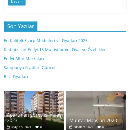
Devam
Son Yazılar
En Kaliteli Eşarp Modelleri ve Fiyatları 2025
Kediniz İçin En İyi 15 Multivitamin: Fiyat ve Özellikler
En İyi Altın Markaları
Şampanya Fiyatları Güncel
Bira Fiyatları
Apartman görevlisi maaşı
2023
Muhtar Maaşları 2023
Mayıs 5, 2021
0
Nisan 9, 2021
0