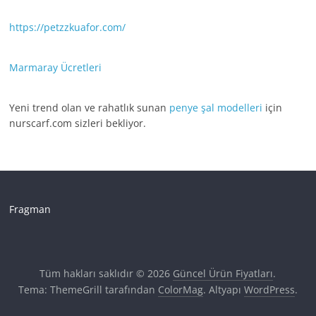
https://petzzkuafor.com/
Marmaray Ücretleri
Yeni trend olan ve rahatlık sunan
penye şal modelleri
için
nurscarf.com sizleri bekliyor.
Fragman
Tüm hakları saklıdır © 2026
Güncel Ürün Fiyatları
.
Tema: ThemeGrill tarafından
ColorMag
. Altyapı
WordPress
.