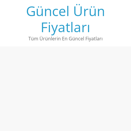
Skip
Güncel Ürün
to
content
Fiyatları
Tüm Ürünlerin En Güncel Fiyatları