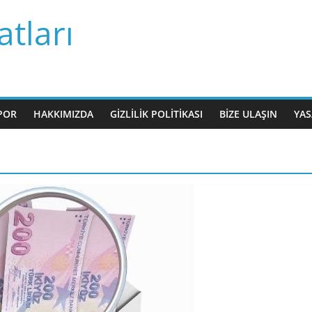
tları
POR
HAKKIMIZDA
GIZLILIK POLITIKASI
BIZE ULAŞIN
YAS