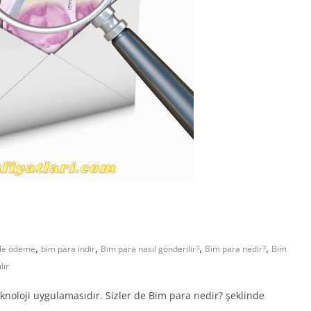
,
,
,
,
ile ödeme
bim para indir
Bim para nasıl gönderilir?
Bim para nedir?
Bim
lır
eknoloji uygulamasıdır. Sizler de Bim para nedir? şeklinde