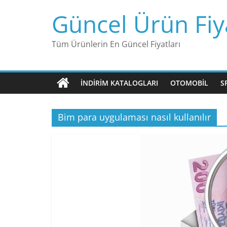
Skip
Güncel Ürün Fiya
to
content
Tüm Ürünlerin En Güncel Fiyatları
İNDIRIM KATALOGLARI
OTOMOBIL
S
Bim para uygulaması nasıl kullanılır