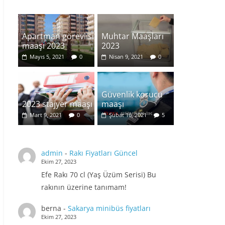
Apartman görevlisi
Muhtar Maaşları
maaşı 2023
2023
Mayıs 5, 2021
0
Nisan 9, 2021
0
Güvenlik korucu
2023 stajyer maaşı
maaşı
Mart 9, 2021
0
Şubat 16, 2021
5
admin
-
Rakı Fiyatları Güncel
Ekim 27, 2023
Efe Rakı 70 cl (Yaş Üzüm Serisi) Bu
rakının üzerine tanımam!
berna
-
Sakarya minibüs fiyatları
Ekim 27, 2023