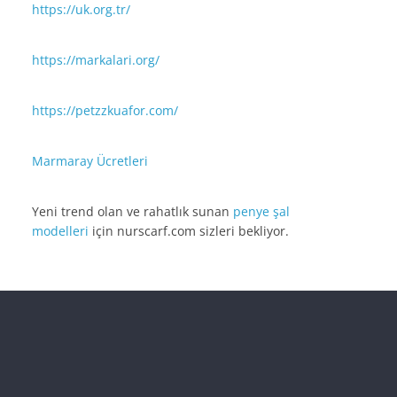
https://uk.org.tr/
https://markalari.org/
https://petzzkuafor.com/
Marmaray Ücretleri
Yeni trend olan ve rahatlık sunan
penye şal
modelleri
için nurscarf.com sizleri bekliyor.