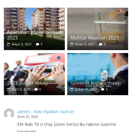
Apartman görevlisi maaşı
2023
Muhtar Maaşları 2023
Mayıs 5, 2021
0
Nisan 9, 2021
0
2023 stajyer maaşı
Güvenlik korucu maaşı
Mart 9, 2021
0
Şubat 16, 2021
5
admin
-
Rakı Fiyatları Güncel
Ekim 27, 2023
Efe Rakı 70 cl (Yaş Üzüm Serisi) Bu rakının üzerine
tanımam!