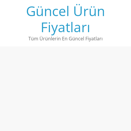
Skip
Güncel Ürün
to
content
Fiyatları
Tüm Ürünlerin En Güncel Fiyatları