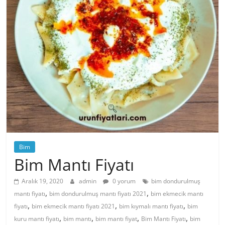
Bim
Bim Mantı Fiyatı
Aralık 19, 2020
admin
0 yorum
bim dondurulmuş
,
,
mantı fiyatı
bim dondurulmuş mantı fiyatı 2021
bim ekmecik mantı
,
,
,
fiyatı
bim ekmecik mantı fiyatı 2021
bim kıymalı mantı fiyatı
bim
,
,
,
,
kuru mantı fiyatı
bim mantı
bim mantı fiyat
Bim Mantı Fiyatı
bim