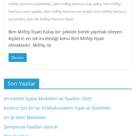
,
,
milföy hamuru içindekiler
bim milföy hamuru kaç adet
bim milföy
,
,
hamuru nasıl yapılır
bim milföy hamuru ne kadar
bim milföy hamuru
,
yorumları
bim'de milföy hamuru fiyatı
Bim Milföy Fiyatı Kolay bir şekilde börek yapmak isteyen
kişilerin en sık incelediği konu Bim Milföy Fiyatı
olmaktadır. Milföy ile
Devam
Son Yazılar
En Kaliteli Eşarp Modelleri ve Fiyatları 2025
Kediniz İçin En İyi 15 Multivitamin: Fiyat ve Özellikler
En İyi Altın Markaları
Şampanya Fiyatları Güncel