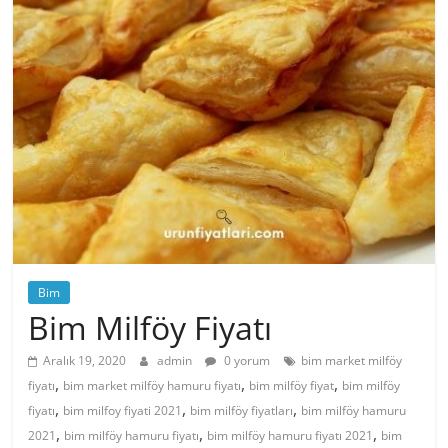
Bim
Bim Milföy Fiyatı
Aralık 19, 2020
admin
0 yorum
bim market milföy
,
,
,
fiyatı
bim market milföy hamuru fiyatı
bim milföy fiyat
bim milföy
,
,
,
fiyatı
bim milfoy fiyati 2021
bim milföy fiyatları
bim milföy hamuru
,
,
,
2021
bim milföy hamuru fiyatı
bim milföy hamuru fiyatı 2021
bim