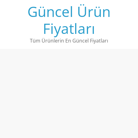
Skip
Güncel Ürün
to
content
Fiyatları
Tüm Ürünlerin En Güncel Fiyatları