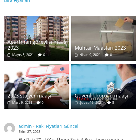
Bira Fiyatları
Apartman görevlisi maaşı
2023
Muhtar Maaşları 2023
Mayıs 5, 2021
0
Nisan 9, 2021
0
2023 stajyer maaşı
Güvenlik korucu maaşı
Mart 9, 2021
0
Şubat 16, 2021
5
admin
-
Rakı Fiyatları Güncel
Ekim 27, 2023
Efe Rakı 70 cl (Yaş Üzüm Serisi) Bu rakının üzerine