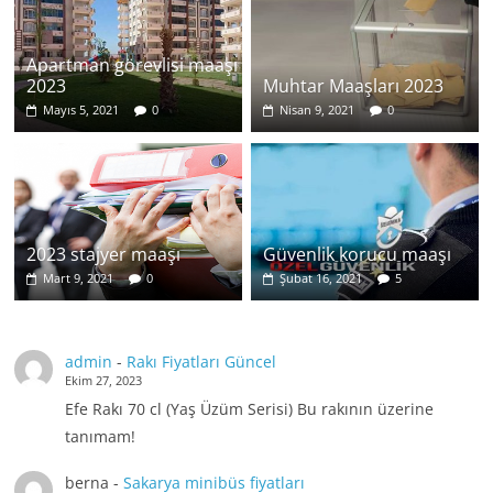
Apartman görevlisi maaşı
2023
Muhtar Maaşları 2023
Mayıs 5, 2021
0
Nisan 9, 2021
0
2023 stajyer maaşı
Güvenlik korucu maaşı
Mart 9, 2021
0
Şubat 16, 2021
5
admin
-
Rakı Fiyatları Güncel
Ekim 27, 2023
Efe Rakı 70 cl (Yaş Üzüm Serisi) Bu rakının üzerine
tanımam!
berna
-
Sakarya minibüs fiyatları