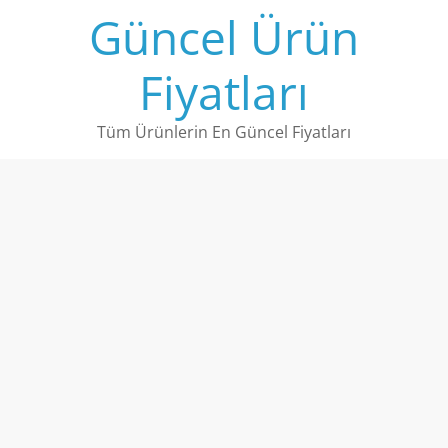
Skip
Güncel Ürün
to
content
Fiyatları
Tüm Ürünlerin En Güncel Fiyatları