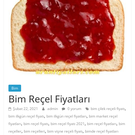
Bim
Bim Reçel Fiyatları
,
Şubat 22, 2021
admin
0 yorum
bim çilek reçeli fiyatı
,
,
bim ilkgün reçel fiyatı
bim ilkgün reçel fiyatları
bim market reçel
,
,
,
,
fiyatları
bim reçel fiyatı
bim reçel fiyatı 2021
bim reçel fiyatları
bim
,
,
,
reçeller
bim reçelleri
bim vişne reçeli fiyatı
bimde reçel fiyatları