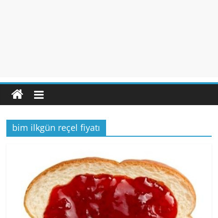
bim ilkgün reçel fiyatı