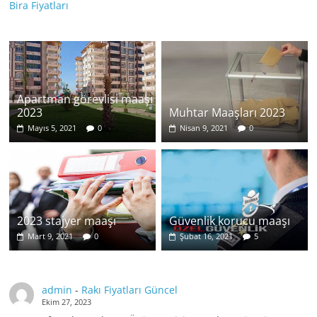
Bira Fiyatları
Apartman görevlisi maaşı
2023
Muhtar Maaşları 2023
Mayıs 5, 2021
0
Nisan 9, 2021
0
2023 stajyer maaşı
Güvenlik korucu maaşı
Mart 9, 2021
0
Şubat 16, 2021
5
admin
-
Rakı Fiyatları Güncel
Ekim 27, 2023