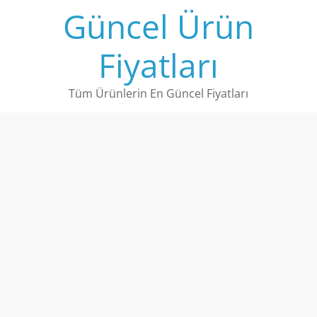
Skip
Güncel Ürün
to
content
Fiyatları
Tüm Ürünlerin En Güncel Fiyatları