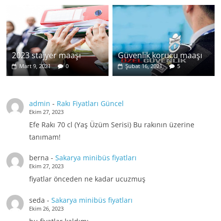
2023 stajyer maaşı
Güvenlik korucu maaşı
Mart 9, 2021
0
Şubat 16, 2021
5
admin
-
Rakı Fiyatları Güncel
Ekim 27, 2023
Efe Rakı 70 cl (Yaş Üzüm Serisi) Bu rakının üzerine
tanımam!
berna
-
Sakarya minibüs fiyatları
Ekim 27, 2023
fiyatlar önceden ne kadar ucuzmuş
seda
-
Sakarya minibüs fiyatları
Ekim 26, 2023