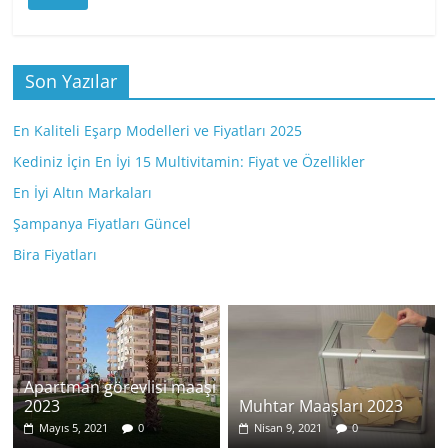
Son Yazılar
En Kaliteli Eşarp Modelleri ve Fiyatları 2025
Kediniz İçin En İyi 15 Multivitamin: Fiyat ve Özellikler
En İyi Altın Markaları
Şampanya Fiyatları Güncel
Bira Fiyatları
Apartman görevlisi maaşı
2023
Muhtar Maaşları 2023
Mayıs 5, 2021
0
Nisan 9, 2021
0