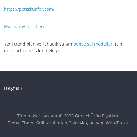
https://petzzkuafor.com/
Marmaray Ücretleri
Yeni trend olan ve rahatlık sunan
penye şal modelleri
için
nurscarf.com sizleri bekliyor.
Fragman
Tüm hakları saklıdır © 2026
Güncel Ürün Fiyatları
.
Tema: ThemeGrill tarafından
ColorMag
. Altyapı
WordPress
.