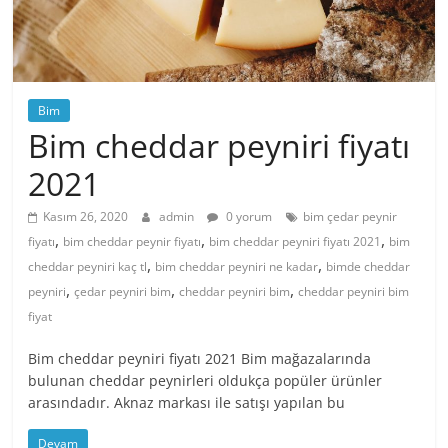
Bim
Bim cheddar peyniri fiyatı
2021
Kasım 26, 2020
admin
0 yorum
bim çedar peynir
,
,
,
fiyatı
bim cheddar peynir fiyatı
bim cheddar peyniri fiyatı 2021
bim
,
,
cheddar peyniri kaç tl
bim cheddar peyniri ne kadar
bimde cheddar
,
,
,
peyniri
çedar peyniri bim
cheddar peyniri bim
cheddar peyniri bim
fiyat
Bim cheddar peyniri fiyatı 2021 Bim mağazalarında
bulunan cheddar peynirleri oldukça popüler ürünler
arasındadır. Aknaz markası ile satışı yapılan bu
Devam