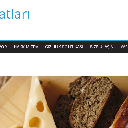
tları
POR
HAKKIMIZDA
GIZLILIK POLITIKASI
BIZE ULAŞIN
YAS