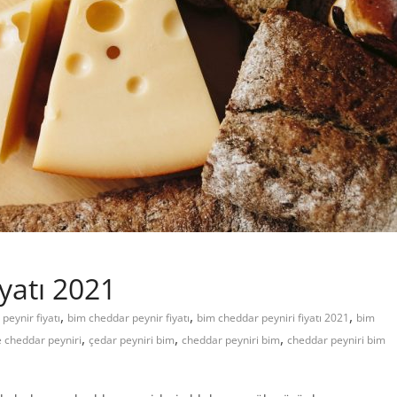
yatı 2021
,
,
,
peynir fiyatı
bim cheddar peynir fiyatı
bim cheddar peyniri fiyatı 2021
bim
,
,
,
 cheddar peyniri
çedar peyniri bim
cheddar peyniri bim
cheddar peyniri bim