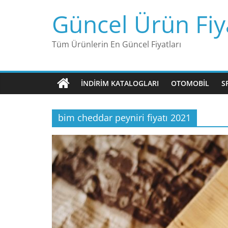
Skip
Güncel Ürün Fiya
to
content
Tüm Ürünlerin En Güncel Fiyatları
İNDIRIM KATALOGLARI
OTOMOBIL
S
bim cheddar peyniri fiyatı 2021