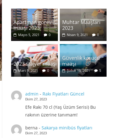
Apartman görevlisi
Muhtar Maaşları
maaşı 2023
2023
Mayıs 5, 2021
0
Nisan 9, 2021
0
Güvenlik korucu
2023 stajyer maaşı
maaşı
Mart 9, 2021
0
Şubat 16, 2021
5
admin
-
Rakı Fiyatları Güncel
Ekim 27, 2023
Efe Rakı 70 cl (Yaş Üzüm Serisi) Bu
rakının üzerine tanımam!
berna
-
Sakarya minibüs fiyatları
Ekim 27, 2023