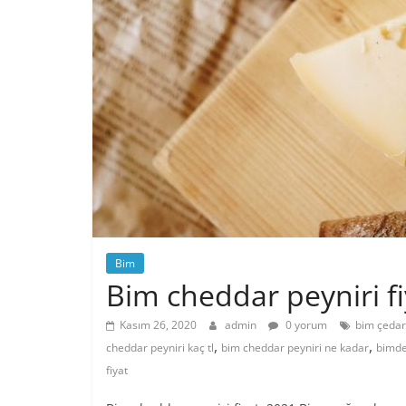
Bim
Bim cheddar peyniri fi
Kasım 26, 2020
admin
0 yorum
bim çedar 
,
,
cheddar peyniri kaç tl
bim cheddar peyniri ne kadar
bimde
fiyat