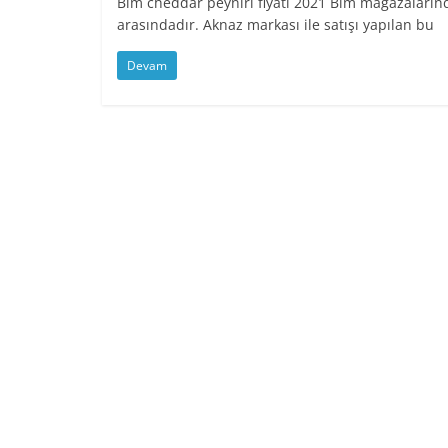
Bim cheddar peyniri fiyatı 2021 Bim mağazaların
arasındadır. Aknaz markası ile satışı yapılan bu
Devam