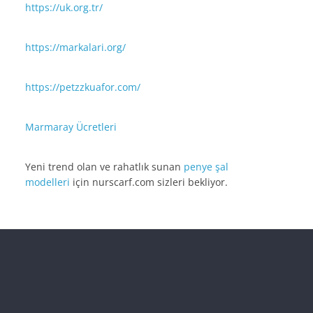
https://uk.org.tr/
https://markalari.org/
https://petzzkuafor.com/
Marmaray Ücretleri
Yeni trend olan ve rahatlık sunan
penye şal
modelleri
için nurscarf.com sizleri bekliyor.