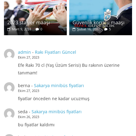
2023 stajyer maaşı
Güvenlik korucu maaşı
Mart 9, 2021
0
Şubat 16, 2021
5
admin
-
Rakı Fiyatları Güncel
Ekim 27, 2023
Efe Rakı 70 cl (Yaş Üzüm Serisi) Bu rakının üzerine
tanımam!
berna
-
Sakarya minibüs fiyatları
Ekim 27, 2023
fiyatlar önceden ne kadar ucuzmuş
seda
-
Sakarya minibüs fiyatları
Ekim 26, 2023
bu fiyatlar kaldımı