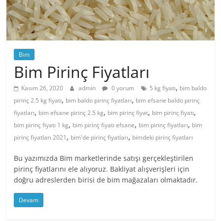
Bim
Bim Pirinç Fiyatları
,
Kasım 26, 2020
admin
0 yorum
5 kg fiyatı
bim baldo
,
,
pirinç 2.5 kg fiyatı
bim baldo pirinç fiyatları
bim efsane baldo pirinç
,
,
,
,
fiyatları
bim efsane pirinç 2.5 kg
bim pirinç fiyat
bim pirinç fiyatı
,
,
,
bim pirinç fiyatı 1 kg
bim pirinç fiyatı efsane
bim pirinç fiyatları
bim
,
,
pirinç fiyatları 2021
bim'de pirinç fiyatları
bimdeki pirinç fiyatları
Bu yazımızda Bim marketlerinde satışı gerçekleştirilen
pirinç fiyatlarını ele alıyoruz. Bakliyat alışverişleri için
doğru adreslerden birisi de bim mağazaları olmaktadır.
Devam