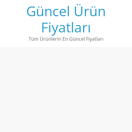
Skip
Güncel Ürün
to
content
Fiyatları
Tüm Ürünlerin En Güncel Fiyatları