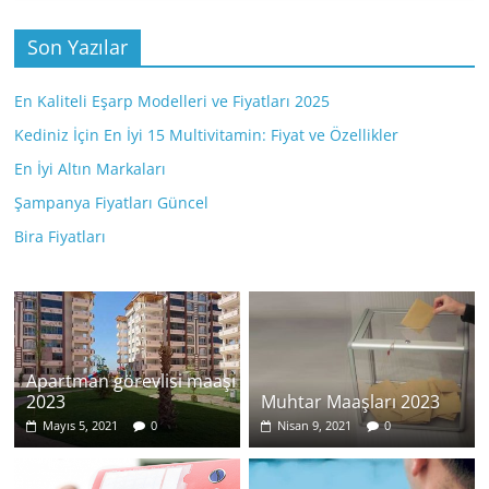
Son Yazılar
En Kaliteli Eşarp Modelleri ve Fiyatları 2025
Kediniz İçin En İyi 15 Multivitamin: Fiyat ve Özellikler
En İyi Altın Markaları
Şampanya Fiyatları Güncel
Bira Fiyatları
Apartman görevlisi maaşı
2023
Muhtar Maaşları 2023
Mayıs 5, 2021
0
Nisan 9, 2021
0