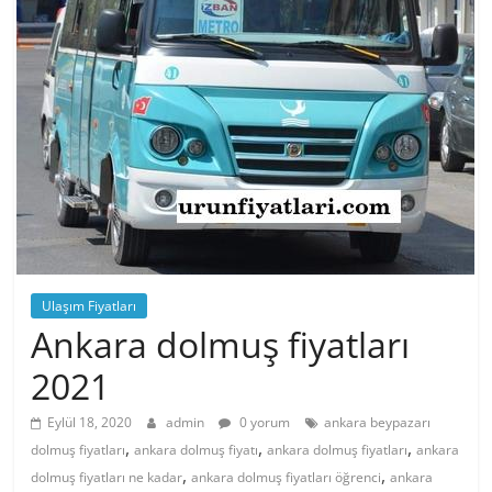
Ulaşım Fiyatları
Ankara dolmuş fiyatları
2021
Eylül 18, 2020
admin
0 yorum
ankara beypazarı
,
,
,
dolmuş fiyatları
ankara dolmuş fiyatı
ankara dolmuş fiyatları
ankara
,
,
dolmuş fiyatları ne kadar
ankara dolmuş fiyatları öğrenci
ankara