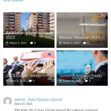
Apartman görevlisi maaşı
2023
Muhtar Maaşları 2023
Mayıs 5, 2021
0
Nisan 9, 2021
0
2023 stajyer maaşı
Güvenlik korucu maaşı
Mart 9, 2021
0
Şubat 16, 2021
5
admin
-
Rakı Fiyatları Güncel
Ekim 27, 2023
Efe Rakı 70 cl (Yaş Üzüm Serisi) Bu rakının üzerine