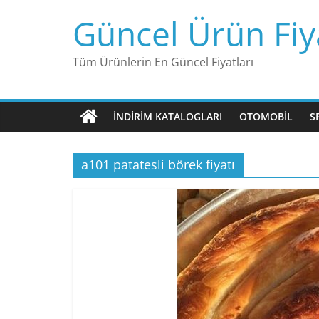
Skip
Güncel Ürün Fiya
to
content
Tüm Ürünlerin En Güncel Fiyatları
İNDIRIM KATALOGLARI
OTOMOBIL
S
a101 patatesli börek fiyatı