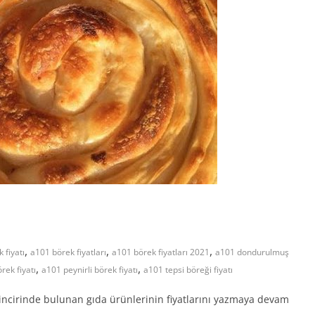
,
,
,
 fiyatı
a101 börek fiyatları
a101 börek fiyatları 2021
a101 dondurulmuş
,
,
rek fiyatı
a101 peynirli börek fiyatı
a101 tepsi böreği fiyatı
zincirinde bulunan gıda ürünlerinin fiyatlarını yazmaya devam