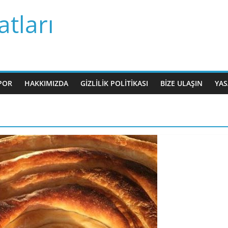
tları
POR
HAKKIMIZDA
GIZLILIK POLITIKASI
BIZE ULAŞIN
YAS