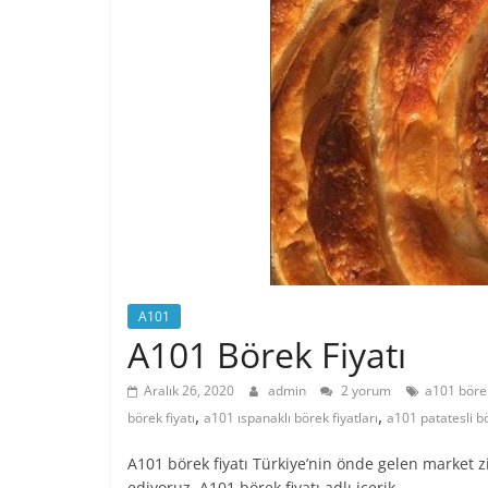
A101
A101 Börek Fiyatı
Aralık 26, 2020
admin
2 yorum
a101 börek
,
,
börek fiyatı
a101 ıspanaklı börek fiyatları
a101 patatesli bö
A101 börek fiyatı Türkiye’nin önde gelen market 
ediyoruz. A101 börek fiyatı adlı içerik