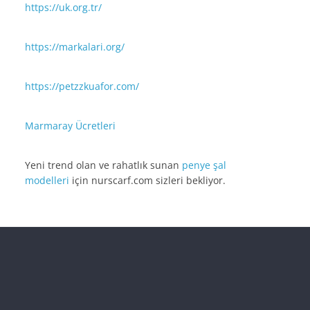
https://uk.org.tr/
https://markalari.org/
https://petzzkuafor.com/
Marmaray Ücretleri
Yeni trend olan ve rahatlık sunan
penye şal
modelleri
için nurscarf.com sizleri bekliyor.