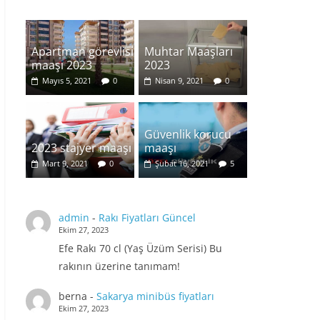
Apartman görevlisi
Muhtar Maaşları
maaşı 2023
2023
Mayıs 5, 2021
0
Nisan 9, 2021
0
Güvenlik korucu
2023 stajyer maaşı
maaşı
Mart 9, 2021
0
Şubat 16, 2021
5
admin
-
Rakı Fiyatları Güncel
Ekim 27, 2023
Efe Rakı 70 cl (Yaş Üzüm Serisi) Bu
rakının üzerine tanımam!
berna
-
Sakarya minibüs fiyatları
Ekim 27, 2023