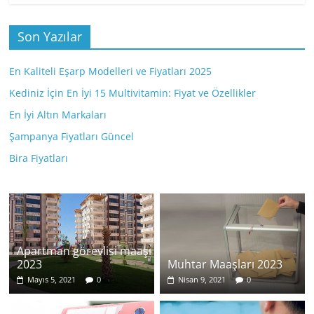
Son Yazılar
En Kaliteli Eşarp Modelleri ve Fiyatları 2025
Kediniz İçin En İyi 15 Multivitamin: Fiyat ve Özellikler
En İyi Altın Markaları
Şampanya Fiyatları Güncel
Bira Fiyatları
Apartman görevlisi maaşı
2023
Muhtar Maaşları 2023
Mayıs 5, 2021
0
Nisan 9, 2021
0