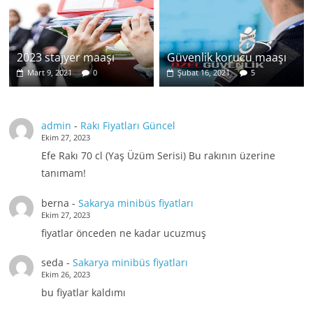
2023 stajyer maaşı
Güvenlik korucu maaşı
Mart 9, 2021
0
Şubat 16, 2021
5
admin
-
Rakı Fiyatları Güncel
Ekim 27, 2023
Efe Rakı 70 cl (Yaş Üzüm Serisi) Bu rakının üzerine
tanımam!
berna
-
Sakarya minibüs fiyatları
Ekim 27, 2023
fiyatlar önceden ne kadar ucuzmuş
seda
-
Sakarya minibüs fiyatları
Ekim 26, 2023
bu fiyatlar kaldımı