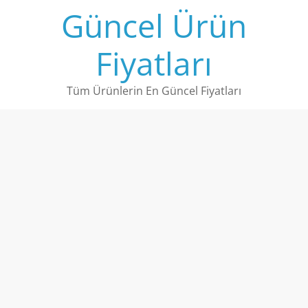
Skip
Güncel Ürün
to
content
Fiyatları
Tüm Ürünlerin En Güncel Fiyatları