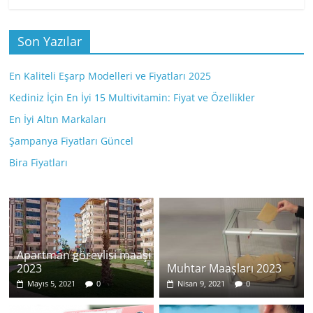
Son Yazılar
En Kaliteli Eşarp Modelleri ve Fiyatları 2025
Kediniz İçin En İyi 15 Multivitamin: Fiyat ve Özellikler
En İyi Altın Markaları
Şampanya Fiyatları Güncel
Bira Fiyatları
Apartman görevlisi maaşı
2023
Muhtar Maaşları 2023
Mayıs 5, 2021
0
Nisan 9, 2021
0