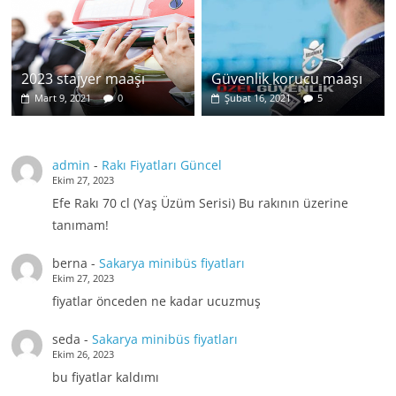
2023 stajyer maaşı
Güvenlik korucu maaşı
Mart 9, 2021
0
Şubat 16, 2021
5
admin
-
Rakı Fiyatları Güncel
Ekim 27, 2023
Efe Rakı 70 cl (Yaş Üzüm Serisi) Bu rakının üzerine
tanımam!
berna
-
Sakarya minibüs fiyatları
Ekim 27, 2023
fiyatlar önceden ne kadar ucuzmuş
seda
-
Sakarya minibüs fiyatları
Ekim 26, 2023
bu fiyatlar kaldımı