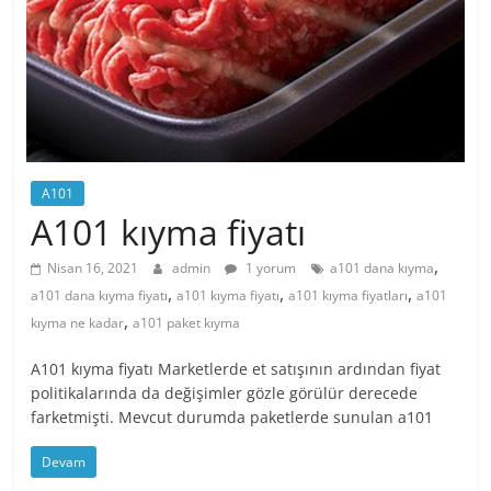
A101
A101 kıyma fiyatı
,
Nisan 16, 2021
admin
1 yorum
a101 dana kıyma
,
,
,
a101 dana kıyma fiyatı
a101 kıyma fiyatı
a101 kıyma fiyatları
a101
,
kıyma ne kadar
a101 paket kıyma
A101 kıyma fiyatı Marketlerde et satışının ardından fiyat
politikalarında da değişimler gözle görülür derecede
farketmişti. Mevcut durumda paketlerde sunulan a101
Devam