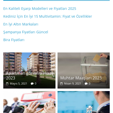
En Kaliteli Eşarp Modelleri ve Fiyatları 2025
Kediniz İçin En İyi 15 Multivitamin: Fiyat ve Özellikler
En İyi Altın Markaları
Şampanya Fiyatları Güncel
Bira Fiyatları
Apartman görevlisi maaşı
2023
Muhtar Maaşları 2023
Mayıs 5, 2021
0
Nisan 9, 2021
0