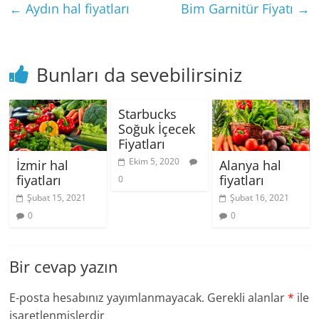
←
Aydın hal fiyatları
Bim Garnitür Fiyatı
→
Bunları da sevebilirsiniz
Starbucks
Soğuk İçecek
Fiyatları
Ekim 5, 2020
İzmir hal
Alanya hal
fiyatları
fiyatları
0
Şubat 15, 2021
Şubat 16, 2021
0
0
Bir cevap yazın
E-posta hesabınız yayımlanmayacak.
Gerekli alanlar
*
ile
işaretlenmişlerdir