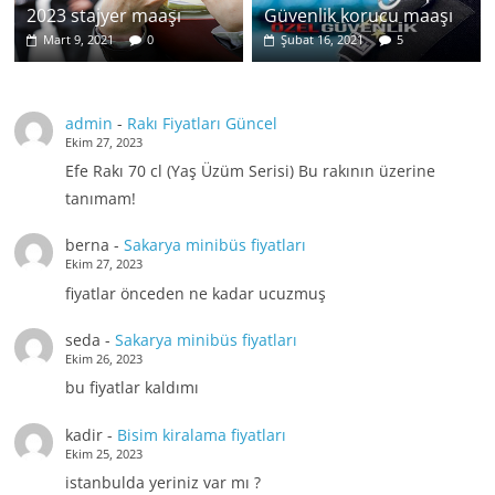
2023 stajyer maaşı
Güvenlik korucu maaşı
Mart 9, 2021
0
Şubat 16, 2021
5
admin
-
Rakı Fiyatları Güncel
Ekim 27, 2023
Efe Rakı 70 cl (Yaş Üzüm Serisi) Bu rakının üzerine
tanımam!
berna
-
Sakarya minibüs fiyatları
Ekim 27, 2023
fiyatlar önceden ne kadar ucuzmuş
seda
-
Sakarya minibüs fiyatları
Ekim 26, 2023
bu fiyatlar kaldımı
kadir
-
Bisim kiralama fiyatları
Ekim 25, 2023
istanbulda yeriniz var mı ?