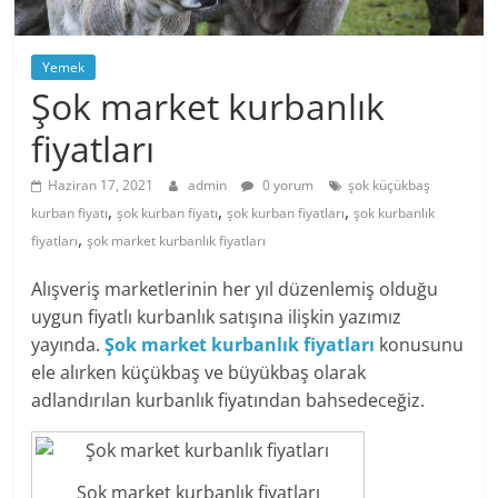
Yemek
Şok market kurbanlık
fiyatları
Haziran 17, 2021
admin
0 yorum
şok küçükbaş
,
,
,
kurban fiyatı
şok kurban fiyatı
şok kurban fiyatları
şok kurbanlık
,
fiyatları
şok market kurbanlık fiyatları
Alışveriş marketlerinin her yıl düzenlemiş olduğu
uygun fiyatlı kurbanlık satışına ilişkin yazımız
yayında.
Şok market kurbanlık fiyatları
konusunu
ele alırken küçükbaş ve büyükbaş olarak
adlandırılan kurbanlık fiyatından bahsedeceğiz.
Şok market kurbanlık fiyatları